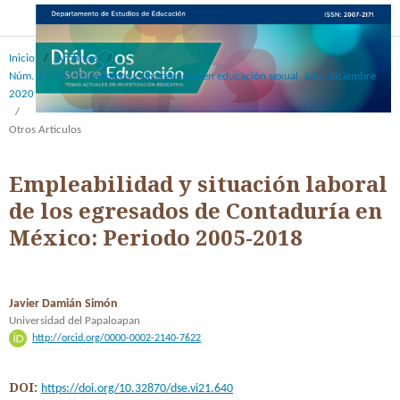
Inicio
/
Archivos
/
Núm. 21 (11): Encuentros y divergencias en educación sexual. Julio-diciembre
2020
/
Otros Articulos
Empleabilidad y situación laboral
de los egresados de Contaduría en
México: Periodo 2005-2018
Javier Damián Simón
Universidad del Papaloapan
http://orcid.org/0000-0002-2140-7622
DOI:
https://doi.org/10.32870/dse.vi21.640