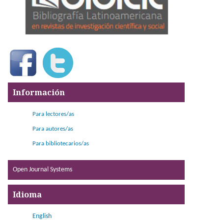
Información
Para lectores/as
Para autores/as
Para bibliotecarios/as
Open Journal Systems
Idioma
English