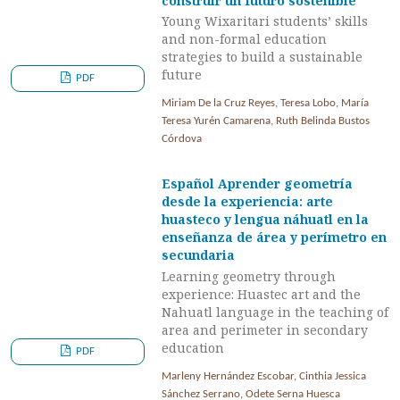
construir un futuro sostenible
Young Wixaritari students’ skills
and non-formal education
strategies to build a sustainable
future
PDF
Miriam De la Cruz Reyes, Teresa Lobo, María
Teresa Yurén Camarena, Ruth Belinda Bustos
Córdova
Español Aprender geometría
desde la experiencia: arte
huasteco y lengua náhuatl en la
enseñanza de área y perímetro en
secundaria
Learning geometry through
experience: Huastec art and the
Nahuatl language in the teaching of
area and perimeter in secondary
education
PDF
Marleny Hernández Escobar, Cinthia Jessica
Sánchez Serrano, Odete Serna Huesca