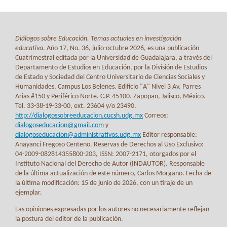
Diálogos sobre Educación. Temas actuales en investigación
educativa
. Año 17, No. 36, julio-octubre 2026, es una publicación
Cuatrimestral editada por la Universidad de Guadalajara, a través del
Departamento de Estudios en Educación, por la División de Estudios
de Estado y Sociedad del Centro Universitario de Ciencias Sociales y
Humanidades, Campus Los Belenes. Edificio "A" Nivel 3 Av. Parres
Arias #150 y Periférico Norte. C.P. 45100. Zapopan, Jalisco, México.
Tel. 33-38-19-33-00, ext. 23604 y/o 23490.
http://dialogossobreeducacion.cucsh.udg.mx
Correos:
dialogoseducacion@gmail.com
y
dialogoseducacion@administrativos.udg.mx
Editor responsable:
Anayanci Fregoso Centeno. Reservas de Derechos al Uso Exclusivo:
04-2009-082814355800-203, ISSN: 2007-2171, otorgados por el
Instituto Nacional del Derecho de Autor (INDAUTOR). Responsable
de la última actualización de este número, Carlos Morgano. Fecha de
la última modificación: 15 de junio de 2026, con un tiraje de un
ejemplar.
Las opiniones expresadas por los autores no necesariamente reflejan
la postura del editor de la publicación.