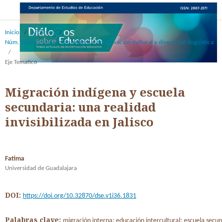
Inicio
/
Archivos
/
Núm. 36 (17): Educación indígena: preservación cultural y diversidad lingüística
/
Eje Tematico
Migración indígena y escuela
secundaria: una realidad
invisibilizada en Jalisco
Fatima
Universidad de Guadalajara
DOI:
https://doi.org/10.32870/dse.v1i36.1831
Palabras clave:
migración interna; educación intercultural; escuela secu