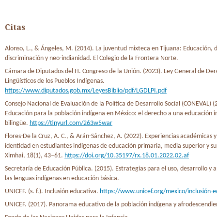
Citas
Alonso, L., & Ángeles, M. (2014). La juventud mixteca en Tijuana: Educación, d
discriminación y neo-indianidad. El Colegio de la Frontera Norte.
Cámara de Diputados del H. Congreso de la Unión. (2023). Ley General de De
Lingüísticos de los Pueblos Indígenas.
https://www.diputados.gob.mx/LeyesBiblio/pdf/LGDLPI.pdf
Consejo Nacional de Evaluación de la Política de Desarrollo Social (CONEVAL) (
Educación para la población indígena en México: el derecho a una educación in
bilingüe.
https://tinyurl.com/263w5war
Flores-De la Cruz, A. C., & Arán-Sánchez, A. (2022). Experiencias académicas y
identidad en estudiantes indígenas de educación primaria, media superior y su
Ximhai, 18(1), 43–61.
https://doi.org/10.35197/rx.18.01.2022.02.af
Secretaría de Educación Pública. (2015). Estrategias para el uso, desarrollo y 
las lenguas indígenas en educación básica.
UNICEF. (s. f.). Inclusión educativa.
https://www.unicef.org/mexico/inclusión-e
UNICEF. (2017). Panorama educativo de la población indígena y afrodescendie