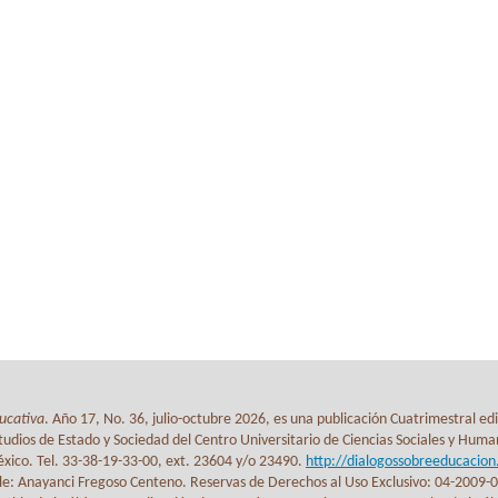
ucativa
. Año 17, No. 36, julio-octubre 2026, es una publicación Cuatrimestral ed
udios de Estado y Sociedad del Centro Universitario de Ciencias Sociales y Human
México. Tel. 33-38-19-33-00, ext. 23604 y/o 23490.
http://dialogossobreeducacio
le: Anayanci Fregoso Centeno. Reservas de Derechos al Uso Exclusivo: 04-2009