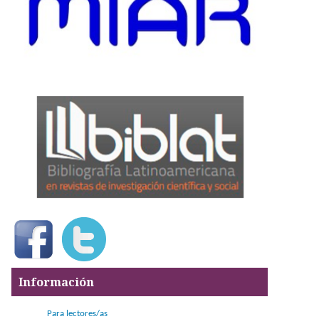
Información
Para lectores/as