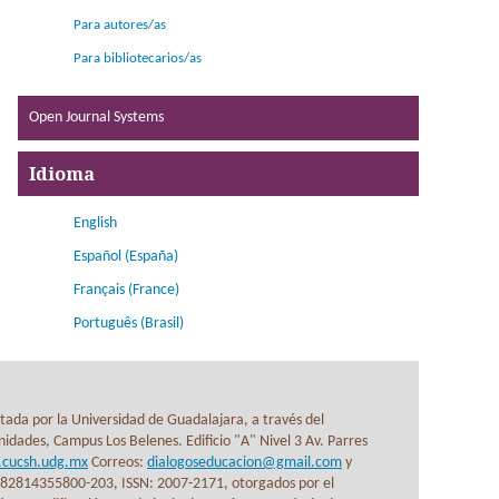
Para autores/as
Para bibliotecarios/as
Open Journal Systems
Idioma
English
Español (España)
Français (France)
Português (Brasil)
itada por la Universidad de Guadalajara, a través del
idades, Campus Los Belenes. Edificio "A" Nivel 3 Av. Parres
n.cucsh.udg.mx
Correos:
dialogoseducacion@gmail.com
y
-082814355800-203, ISSN: 2007-2171, otorgados por el