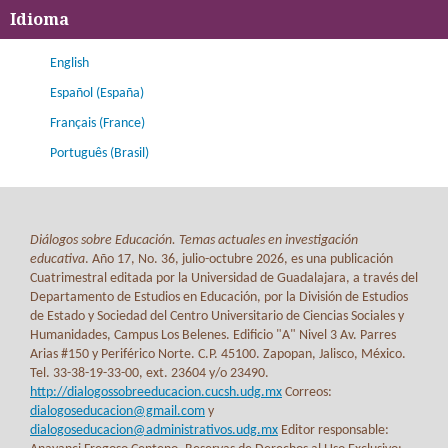
Idioma
English
Español (España)
Français (France)
Português (Brasil)
Diálogos sobre Educación. Temas actuales en investigación
educativa
. Año 17, No. 36, julio-octubre 2026, es una publicación
Cuatrimestral editada por la Universidad de Guadalajara, a través del
Departamento de Estudios en Educación, por la División de Estudios
de Estado y Sociedad del Centro Universitario de Ciencias Sociales y
Humanidades, Campus Los Belenes. Edificio "A" Nivel 3 Av. Parres
Arias #150 y Periférico Norte. C.P. 45100. Zapopan, Jalisco, México.
Tel. 33-38-19-33-00, ext. 23604 y/o 23490.
http://dialogossobreeducacion.cucsh.udg.mx
Correos:
dialogoseducacion@gmail.com
y
dialogoseducacion@administrativos.udg.mx
Editor responsable: