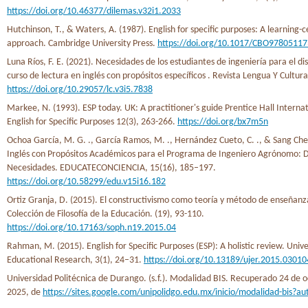
https://doi.org/10.46377/dilemas.v32i1.2033
Hutchinson, T., & Waters, A. (1987). English for specific purposes: A learning-
approach. Cambridge University Press.
https://doi.org/10.1017/CBO9780511
Luna Ríos, F. E. (2021). Necesidades de los estudiantes de ingeniería para el d
curso de lectura en inglés con propósitos específicos . Revista Lengua Y Cultura
https://doi.org/10.29057/lc.v3i5.7838
Markee, N. (1993). ESP today. UK: A practitioner's guide Prentice Hall Internat
English for Specific Purposes 12(3), 263-266.
https://doi.org/bx7m5n
Ochoa García, M. G. ., García Ramos, M. ., Hernández Cueto, C. ., & Sang Cheol
Inglés con Propósitos Académicos para el Programa de Ingeniero Agrónomo: D
Necesidades. EDUCATECONCIENCIA, 15(16), 185–197.
https://doi.org/10.58299/edu.v15i16.182
Ortiz Granja, D. (2015). El constructivismo como teoría y método de enseñanz
Colección de Filosofía de la Educación. (19), 93-110.
https://doi.org/10.17163/soph.n19.2015.04
Rahman, M. (2015). English for Specific Purposes (ESP): A holistic review. Unive
Educational Research, 3(1), 24–31.
https://doi.org/10.13189/ujer.2015.03010
Universidad Politécnica de Durango. (s.f.). Modalidad BIS. Recuperado 24 de 
2025, de
https://sites.google.com/unipolidgo.edu.mx/inicio/modalidad-bis?a