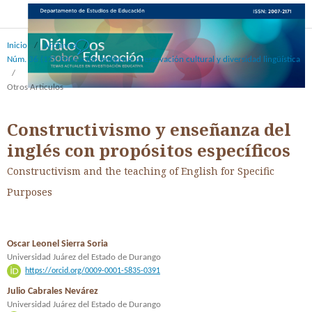
Inicio
/
Archivos
/
Núm. 36 (17): Educación indígena: preservación cultural y diversidad lingüística
/
Otros Articulos
Constructivismo y enseñanza del
inglés con propósitos específicos
Constructivism and the teaching of English for Specific
Purposes
Oscar Leonel Sierra Soria
Universidad Juárez del Estado de Durango
https://orcid.org/0009-0001-5835-0391
Julio Cabrales Nevárez
Universidad Juárez del Estado de Durango