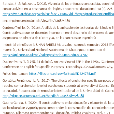
Batista, J., & Salazar, L. (2003). Vigencia de los enfoques conductista, cognitivi
constructivista en la enseñanza del inglés. Encuentro Educacional, 10 (3), 226
https://web.archive.org/web/20180517153429id_/http://produccioncientifica
dex.php/encuentro/article/viewFile/4368/4365
Centeno Trujillo, D. (2016). Análisis de la aplicación de las teorías del Modelo 
Constructivista que los docentes incorporan en el desarrollo del proceso de apr
asignatura de Historia de Nicaragua, en las carreras de Ingeniería
Industrial e Inglés de la UNAN FAREM Matagalpa, segundo semestre 2015 [Tes
maestría], Universidad Nacional Autónoma de Nicaragua, recuperado de
https://api.core.ac.uk/oai/oai:repositorio.unan.edu.ni:4702
Dudley-Evans, T. (1998, 31 de julio). An overview of ESP in the 1990s. [Confere
Conference on English for Specific Purposes Proceedings, Aizuwakamatsu City,
Fukushima, Japan.
https://files.eric.ed.gov/fulltext/ED424775.pdf
González Fernández, L. A. (2017). The effects of english for specific purposes o
reading comprehension level of psychology students at university of Cuenca, E
pregrado]. Recuperado de repositorio Institucional de la Universidad de Cuenc
http://dspace.ucuenca.edu.ec/handle/123456789/28388
Guerra García, J. (2020). El constructivismo en la educación y el aporte de la t
sociocultural de Vygotsky para comprender la construcción del conocimiento e
humano. Dilemas Contemporáneos: Educación, Política y Valores, 7(2), 1-21