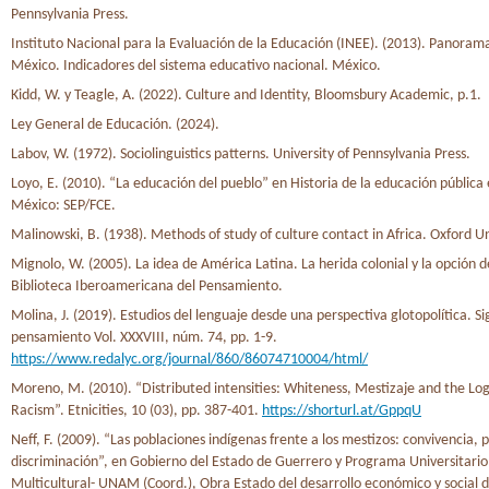
Pennsylvania Press.
Instituto Nacional para la Evaluación de la Educación (INEE). (2013). Panoram
México. Indicadores del sistema educativo nacional. México.
Kidd, W. y Teagle, A. (2022). Culture and Identity, Bloomsbury Academic, p.1.
Ley General de Educación. (2024).
Labov, W. (1972). Sociolinguistics patterns. University of Pennsylvania Press.
Loyo, E. (2010). “La educación del pueblo” en Historia de la educación pública
México: SEP/FCE.
Malinowski, B. (1938). Methods of study of culture contact in Africa. Oxford Un
Mignolo, W. (2005). La idea de América Latina. La herida colonial y la opción d
Biblioteca Iberoamericana del Pensamiento.
Molina, J. (2019). Estudios del lenguaje desde una perspectiva glotopolítica. Si
pensamiento Vol. XXXVIII, núm. 74, pp. 1-9.
https://www.redalyc.org/journal/860/86074710004/html/
Moreno, M. (2010). “Distributed intensities: Whiteness, Mestizaje and the Lo
Racism”. Etnicities, 10 (03), pp. 387-401.
https://shorturl.at/GppqU
Neff, F. (2009). “Las poblaciones indígenas frente a los mestizos: convivencia, p
discriminación”, en Gobierno del Estado de Guerrero y Programa Universitari
Multicultural- UNAM (Coord.), Obra Estado del desarrollo económico y social d