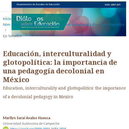
Inicio
/
Archivos
/
Núm. 36 (17): Educación indígena: preservación cultural y diversidad lingüística
/
Eje Tematico
Educación, interculturalidad y
glotopolítica: la importancia de
una pedagogía decolonial en
México
Education, interculturality and glottopolitics: the importance
of a decolonial pedagogy in Mexico
Marilyn Saraí Avalos Huesca
Universidad Autónoma de Campeche