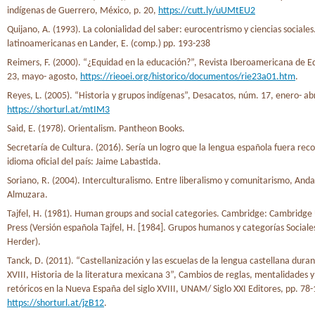
indígenas de Guerrero, México, p. 20,
https://cutt.ly/uUMtEU2
Quijano, A. (1993). La colonialidad del saber: eurocentrismo y ciencias sociales
latinoamericanas en Lander, E. (comp.) pp. 193-238
Reimers, F. (2000). “¿Equidad en la educación?”, Revista Iberoamericana de 
23, mayo- agosto,
https://rieoei.org/historico/documentos/rie23a01.htm
.
Reyes, L. (2005). “Historia y grupos indígenas”, Desacatos, núm. 17, enero- ab
https://shorturl.at/mtIM3
Said, E. (1978). Orientalism. Pantheon Books.
Secretaría de Cultura. (2016). Sería un logro que la lengua española fuera re
idioma oficial del país: Jaime Labastida.
Soriano, R. (2004). Interculturalismo. Entre liberalismo y comunitarismo, Anda
Almuzara.
Tajfel, H. (1981). Human groups and social categories. Cambridge: Cambridge 
Press (Versión española Tajfel, H. [1984]. Grupos humanos y categorías Sociale
Herder).
Tanck, D. (2011). “Castellanización y las escuelas de la lengua castellana durant
XVIII, Historia de la literatura mexicana 3”, Cambios de reglas, mentalidades y
retóricos en la Nueva España del siglo XVIII, UNAM/ Siglo XXI Editores, pp. 78-
https://shorturl.at/jzB12
.