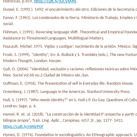
Históricas, p.459,
https://cutt.ly/JUCVXMN
.
Dussel, E. (1992 ). 1492: el encubrimiento del otro. Ediciones de la Secretaría 
Fanon, F. (1961). Los condenados de la tierra. Ministerio de Trabajo, Empleo y 
social.
Fishman, J. (1991). Reversing language shift. Theoretical and Empirical Founda
Assistance to Threatened Languages. Multilingual Matters.
Foucault, Michel. 1975. Vigilar y castigar: nacimiento de la prisión. México: Sig
Frosh, S. (1999). “Identity”, En: A. Bullock y S. Trombley (eds.), The new Fonta
Modern Thougth, London: Harper.
Gall, O. (2004). “Identidad, exclusión y racismo: reflexiones teóricas sobre Méx
Mex. Sociol vol.66 no.2 Ciudad de México abr./jun.
Goffman, E. (1956). The Presentation of self in Everyday life. Random House.
Greenberg, J. (1987). Language in the Americas. Stanford University Press.
Hall, S. (1997). “Who needs Identity?” en S. Hall y P. Du Gay, Questions of Cultu
Londres: Sage, p. 4.
Hamel, R. et. al. (2018). “La construcción de la Identidad P´urepecha a partir 
bilingüe propia”, Trab. Ling. Aplic., Campinas, n(57.3) , pp. 1377- 1412,
https://cutt.ly/nWizPOF
Hymes, D. (1974). Foundation in sociolinguistics: An Ethnographic approach. Un