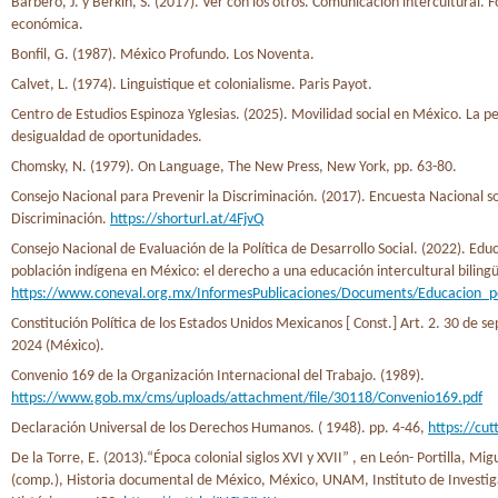
Barbero, J. y Berkin, S. (2017). Ver con los otros. Comunicación intercultural. 
económica.
Bonfil, G. (1987). México Profundo. Los Noventa.
Calvet, L. (1974). Linguistique et colonialisme. Paris Payot.
Centro de Estudios Espinoza Yglesias. (2025). Movilidad social en México. La pe
desigualdad de oportunidades.
Chomsky, N. (1979). On Language, The New Press, New York, pp. 63-80.
Consejo Nacional para Prevenir la Discriminación. (2017). Encuesta Nacional s
Discriminación.
https://shorturl.at/4FjvQ
Consejo Nacional de Evaluación de la Política de Desarrollo Social. (2022). Edu
población indígena en México: el derecho a una educación intercultural biling
https://www.coneval.org.mx/InformesPublicaciones/Documents/Educacion_po
Constitución Política de los Estados Unidos Mexicanos [ Const.] Art. 2. 30 de s
2024 (México).
Convenio 169 de la Organización Internacional del Trabajo. (1989).
https://www.gob.mx/cms/uploads/attachment/file/30118/Convenio169.pdf
Declaración Universal de los Derechos Humanos. ( 1948). pp. 4-46,
https://cut
De la Torre, E. (2013).“Época colonial siglos XVI y XVII” , en León- Portilla, Migu
(comp.), Historia documental de México, México, UNAM, Instituto de Investi