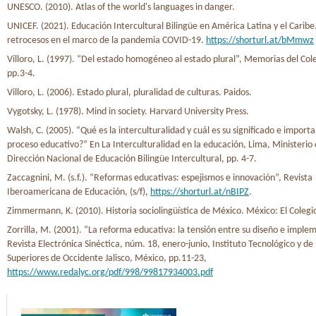
UNESCO. (2010). Atlas of the world's languages in danger.
UNICEF. (2021). Educación Intercultural Bilingüe en América Latina y el Caribe
retrocesos en el marco de la pandemia COVID-19.
https://shorturl.at/bMmwz
Villoro, L. (1997). “Del estado homogéneo al estado plural”, Memorias del Col
pp.3-4.
Villoro, L. (2006). Estado plural, pluralidad de culturas. Paidos.
Vygotsky, L. (1978). Mind in society. Harvard University Press.
Walsh, C. (2005). “Qué es la interculturalidad y cuál es su significado e importa
proceso educativo?” En La Interculturalidad en la educación, Lima, Ministerio
Dirección Nacional de Educación Bilingüe Intercultural, pp. 4-7.
Zaccagnini, M. (s.f.). “Reformas educativas: espejismos e innovación”, Revista
Iberoamericana de Educación, (s/f),
https://shorturl.at/nBIPZ
.
Zimmermann, K. (2010). Historia sociolingüística de México. México: El Colegi
Zorrilla, M. (2001). “La reforma educativa: la tensión entre su diseño e imple
Revista Electrónica Sinéctica, núm. 18, enero-junio, Instituto Tecnológico y de
Superiores de Occidente Jalisco, México, pp.11-23,
https://www.redalyc.org/pdf/998/99817934003.pdf