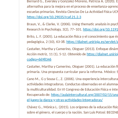
Bernard G., Eversley y González-Moreno, Patricia A. (2020). 
alternativa para la mejora en el proceso de enseñanza-aprendi
escuelas primarias. Revista Ciencias De La Actividad Física UCM
https://doi.org/10.29035/rcaf.21.2.3
Braun, V., & Clarke, V. (2006). Using thematic analysis in psyc
Research in Psychology, 3(2), 77–101.
https://doi.org/10.11
Brito, L. F. (2005). La educación física y el conocimiento que
pedagógica, 2 (10), 63-38.
https://dialnet.unirioja.es/servle
Castañer, Martha y Camerino, Ologuer (2013). Enfoque dinámi
Acción motriz, 11 (1), 5-12. Obtenido de
https://dialnet.unirio
codigo=6698346
Castañer, Martha y Camerino, Ologuer (2001). La educación fí
primaria. Una propuesta curricular para la reforma. México: 
Cano M., G y Sousa C., Z. (2006). Una experiencia intercultural
actividades integradoras. Conductas observadas en el alumn
la multiculturalidad. En VI Congreso de Educación Física e inte
Recuperado de:
https://aulaintercultural.org/2007/02/15/una
el-juego-la-danza-y-otras-actividades-integradoras/
Chávez G., Mónica L. (2015). Los orígenes de la educación fís
sobre el género, el cuerpo y la nación. San Luis Potosí: BECENE