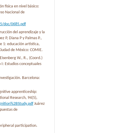
n física en nivel básico:
eso Nacional de
5/doc/0685.pdf
rucción del aprendizaje y la
ez P, Diana P y Palmas P.,
e 1: educación artística,
. Ciudad de México: COMIE.
Eisenberg W., R., (Coord.)
 I: Estudios conceptuales
nvestigación. Barcelona:
gnitive apprenticeship:
tional Research, 94(5),
gnition%2BStudy.pdf
Juárez
opuestas de
ripheral participation.