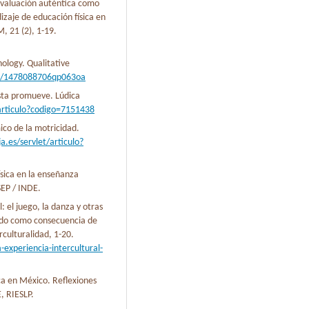
Evaluación auténtica como
zaje de educación física en
, 21 (2), 1-19.
hology. Qualitative
91/1478088706qp063oa
 ésta promueve. Lúdica
t/articulo?codigo=7151438
co de la motricidad.
ja.es/servlet/articulo?
sica en la enseñanza
SEP / INDE.
: el juego, la danza y otras
ado como consecuencia de
rculturalidad, 1-20.
-experiencia-intercultural-
ica en México. Reflexiones
, RIESLP.