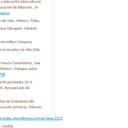
a y educación intercultural:
ducación de Albacete, 24
nsayos
 del niño. México: Trillas.
Sáenz Obregón). Madrid:
: Macmillan Company.
 la escuela y la vida (2da
 Primaria Cuauhtémoc, una
, México. Dialogos sobre
.798
articularidades. En V
005. Recuperado de:
tilos de Enseñanza del
ducación primaria. Dilemas
m/index.php/dilemas/article/view/2223
a: Gedisa