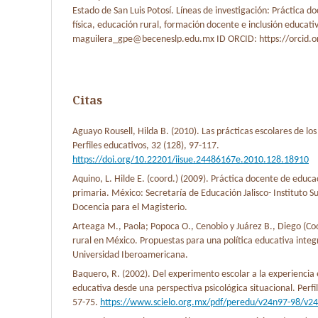
Estado de San Luis Potosí. Líneas de investigación: Práctica d
física, educación rural, formación docente e inclusión educati
maguilera_gpe@beceneslp.edu.mx ID ORCID: https://orcid.
Citas
Aguayo Rousell, Hilda B. (2010). Las prácticas escolares de los
Perfiles educativos, 32 (128), 97-117.
https://doi.org/10.22201/iisue.24486167e.2010.128.18910
Aquino, L. Hilde E. (coord.) (2009). Práctica docente de educac
primaria. México: Secretaría de Educación Jalisco- Instituto S
Docencia para el Magisterio.
Arteaga M., Paola; Popoca O., Cenobio y Juárez B., Diego (Co
rural en México. Propuestas para una política educativa integ
Universidad Iberoamericana.
Baquero, R. (2002). Del experimento escolar a la experiencia 
educativa desde una perspectiva psicológica situacional. Perfi
57-75.
https://www.scielo.org.mx/pdf/peredu/v24n97-98/v2