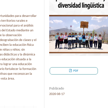
portunidades para desarrollar
territorios rurales e
rvacional para el análisis
os del Estado mediante un
e la observación
deograbación de clases y el
ciben la educación física
 niñas y niños; sin
as didácticas y la dinámica
a educación situada a la
ara lograr una educación
ario fortalecer la formación
PDF
ativas que reconozcan la
e esta área.
Publicado
2026-06-17