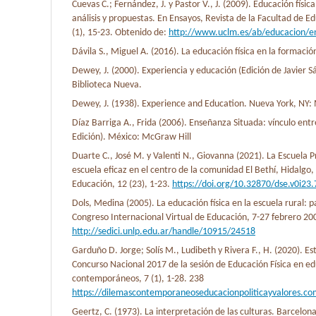
Cuevas C.; Fernández, J. y Pastor V., J. (2009). Educación físic
análisis y propuestas. En Ensayos, Revista de la Facultad de E
(1), 15-23. Obtenido de:
http://www.uclm.es/ab/educacion/e
Dávila S., Miguel A. (2016). La educación física en la formación
Dewey, J. (2000). Experiencia y educación (Edición de Javier 
Biblioteca Nueva.
Dewey, J. (1938). Experience and Education. Nueva York, NY
Díaz Barriga A., Frida (2006). Enseñanza Situada: vínculo entre
Edición). México: McGraw Hill
Duarte C., José M. y Valenti N., Giovanna (2021). La Escuela
escuela eficaz en el centro de la comunidad El Bethí, Hidalgo
Educación, 12 (23), 1-23.
https://doi.org/10.32870/dse.v0i23
Dols, Medina (2005). La educación física en la escuela rural: p
Congreso Internacional Virtual de Educación, 7-27 febrero 2
http://sedici.unlp.edu.ar/handle/10915/24518
Garduño D. Jorge; Solís M., Ludibeth y Rivera F., H. (2020). Es
Concurso Nacional 2017 de la sesión de Educación Física en e
contemporáneos, 7 (1), 1-28. 238
https://dilemascontemporaneoseducacionpoliticayvalores.co
Geertz, C. (1973). La interpretación de las culturas. Barcelon