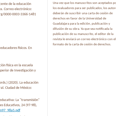
Una vez que los manuscritos son aceptados p
ocente de la educación
los evaluadores para ser publicados, los autor
va. Correo electrónico:
deberán de suscribir una carta de cesión de
org/0000-0003-3366-1481
derechos en favor de la Universidad de
Guadalajara para la edición, publicación y
difusión de su obra. Ya que sea notificada la
publicación de su manuscrito, el editor de la
revista le enviará un correo electrónico con el
formato de la carta de cesión de derechos.
 educadores físicos. En
ión física en la escuela
uperior de Investigación y
ords.) (2020). La educación
ral. Ciudad de México:
educativa: La "transmisión"
les Educativos, 24 (97-98),
4n97_98a5.pdf