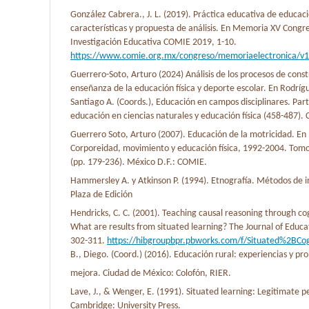
González Cabrera., J. L. (2019). Práctica educativa de educació
características y propuesta de análisis. En Memoria XV Congr
Investigación Educativa COMIE 2019, 1-10.
https://www.comie.org.mx/congreso/memoriaelectronica/v1
Guerrero-Soto, Arturo (2024) Análisis de los procesos de const
enseñanza de la educación física y deporte escolar. En Rodrígu
Santiago A. (Coords.), Educación en campos disciplinares. Part
educación en ciencias naturales y educación física (458-487)
Guerrero Soto, Arturo (2007). Educación de la motricidad. En 
Corporeidad, movimiento y educación física, 1992-2004. Tomo
(pp. 179-236). México D.F.: COMIE.
Hammersley A. y Atkinson P. (1994). Etnografía. Métodos de i
Plaza de Edición
Hendricks, C. C. (2001). Teaching causal reasoning through co
What are results from situated learning? The Journal of Educa
302-311.
https://hibgroupbpr.pbworks.com/f/Situated%2BCo
B., Diego. (Coord.) (2016). Educación rural: experiencias y pr
mejora. Ciudad de México: Colofón, RIER.
Lave, J., & Wenger, E. (1991). Situated learning: Legitimate pe
Cambridge: University Press.