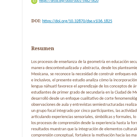
https://orcid.org/0000-0001-5482-5620
DOI:
https://doi.org/10.32870/dse.v1i36.1825
Resumen
Los procesos de enseñanza de la geometría en educación sec
manera descontextualizada y abstracta, desde los planteamie
Mexicana, se reconoce la necesidad de construir enfoques ed
e inclusivos, el presente estudio analiza cómo la incorporación
lengua náhuatl favorece el aprendizaje de los conceptos de á
estudiantes de primer grado de secundaria en la Ciudad de Mé
desarrolló desde un enfoque cualitativo de corte fenomenológi
observaciones de aula y entrevistas semiestructuradas realiz
un grupo focal integrado por cinco participantes, las activida
articulando experiencias sensoriales, simbólicas y formales, 
los procesos de comprensión desde la experiencia hasta la fo
resultados muestran que la integración de elementos culturales 
comprensión conceptual, fortalece la motivación hacia las m