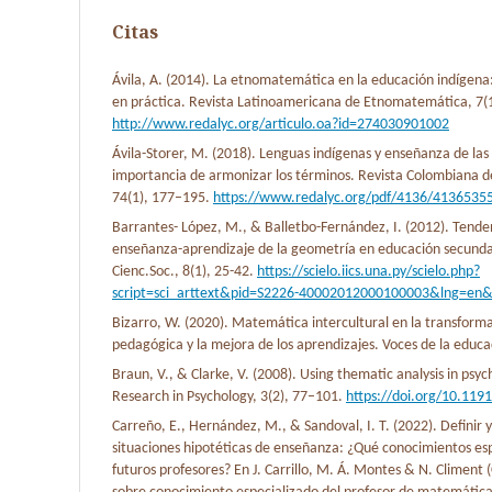
Citas
Ávila, A. (2014). La etnomatemática en la educación indígena: 
en práctica. Revista Latinoamericana de Etnomatemática, 7(1
http://www.redalyc.org/articulo.oa?id=274030901002
Ávila-Storer, M. (2018). Lenguas indígenas y enseñanza de la
importancia de armonizar los términos. Revista Colombiana 
74(1), 177–195.
https://www.redalyc.org/pdf/4136/4136535
Barrantes- López, M., & Balletbo-Fernández, I. (2012). Tenden
enseñanza-aprendizaje de la geometría en educación secundari
Cienc.Soc., 8(1), 25-42.
https://scielo.iics.una.py/scielo.php?
script=sci_arttext&pid=S2226-40002012000100003&lng=en
Bizarro, W. (2020). Matemática intercultural en la transforma
pedagógica y la mejora de los aprendizajes. Voces de la educa
Braun, V., & Clarke, V. (2008). Using thematic analysis in psyc
Research in Psychology, 3(2), 77–101.
https://doi.org/10.11
Carreño, E., Hernández, M., & Sandoval, I. T. (2022). Definir y
situaciones hipotéticas de enseñanza: ¿Qué conocimientos es
futuros profesores? En J. Carrillo, M. Á. Montes & N. Climent (