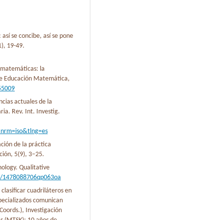
así se concibe, así se pone
), 19-49.
s matemáticas: la
de Educación Matemática,
55009
cias actuales de la
a. Rev. Int. Investig.
&nrm=iso&tlng=es
ción de la práctica
ción, 5(9), 3–25.
hology. Qualitative
91/1478088706qp063oa
 clasificar cuadriláteros en
pecializados comunican
Coords.), Investigación