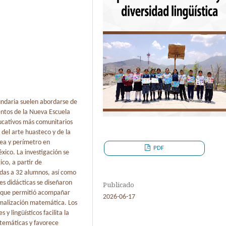
undaria suelen abordarse de
ntos de la Nueva Escuela
ucativos más comunitarios
 del arte huasteco y de la
rea y perímetro en
PDF
xico. La investigación se
co, a partir de
adas a 32 alumnos, así como
des didácticas se diseñaron
Publicado
lo que permitió acompañar
2026-06-17
rmalización matemática. Los
y lingüísticos facilita la
atemáticas y favorece