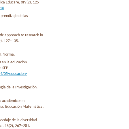
nica Educare, XIV(2), 125-
010
aprendizaje de las
tic approach to research in
), 127–135.
ad. Norma.
s en la educación
: SEP.
24/05/educacion-
gía de la Investigación.
ño académico en
ria. Educación Matemática,
abordaje de la diversidad
na, 16(2), 267–281.