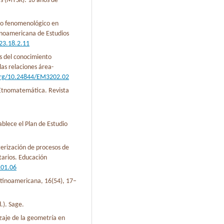
s (MTSK): 10 años de
odo fenomenológico en
tinoamericana de Estudios
023.18.2.11
es del conocimiento
las relaciones área-
.org/10.24844/EM3202.02
 Etnomatemática. Revista
ablece el Plan de Estudio
terización de procesos de
tarios. Educación
101.06
Latinoamericana, 16(54), 17–
d.). Sage.
zaje de la geometría en