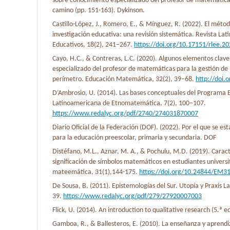
sobre conocimiento especializado del profesor de matemática
camino (pp. 151-163). Dykinson.
Castillo-López, J., Romero, E., & Mínguez, R. (2022). El mét
investigación educativa: una revisión sistemática. Revista La
Educativos, 18(2), 241–267.
https://doi.org/10.17151/rlee.2
Cayo, H.C., & Contreras, L.C. (2020). Algunos elementos clav
especializado del profesor de matemáticas para la gestión de 
perímetro. Educación Matemática, 32(2), 39–68.
http://doi
D’Ambrosio, U. (2014). Las bases conceptuales del Programa
Latinoamericana de Etnomatemática, 7(2), 100–107.
https://www.redalyc.org/pdf/2740/274031870007
Diario Oficial de la Federación (DOF). (2022). Por el que se est
para la educación preescolar, primaria y secundaria. DOF
Distéfano, M.L., Aznar, M. A., & Pochulu, M.D. (2019). Carac
significación de símbolos matemáticos en estudiantes universi
mateemática, 31(1),144-175.
https://doi.org/10.24844/EM3
De Sousa, B. (2011). Epistemologías del Sur. Utopía y Praxis 
39.
https://www.redalyc.org/pdf/279/27920007003
Flick, U. (2014). An introduction to qualitative research (5.ª e
Gamboa, R., & Ballesteros, E. (2010). La enseñanza y aprendi