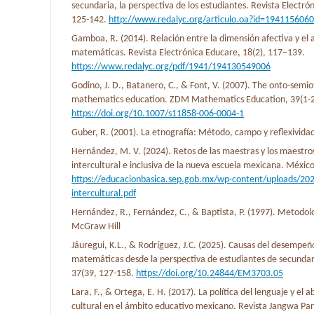
secundaria, la perspectiva de los estudiantes. Revista Electró
125-142.
http://www.redalyc.org/articulo.oa?id=194115606
Gamboa, R. (2014). Relación entre la dimensión afectiva y el 
matemáticas. Revista Electrónica Educare, 18(2), 117–139.
https://www.redalyc.org/pdf/1941/194130549006
Godino, J. D., Batanero, C., & Font, V. (2007). The onto-semio
mathematics education. ZDM Mathematics Education, 39(1-2
https://doi.org/10.1007/s11858-006-0004-1
Guber, R. (2001). La etnografía: Método, campo y reflexivid
Hernández, M. V. (2024). Retos de las maestras y los maestro
intercultural e inclusiva de la nueva escuela mexicana. México
https://educacionbasica.sep.gob.mx/wp-content/uploads/20
intercultural.pdf
Hernández, R., Fernández, C., & Baptista, P. (1997). Metodolo
McGraw Hill
Jáuregui, K.L., & Rodríguez, J.C. (2025). Causas del desempe
matemáticas desde la perspectiva de estudiantes de secunda
37(39, 127-158.
https://doi.org/10.24844/EM3703.05
Lara, F., & Ortega, E. H. (2017). La política del lenguaje y el 
cultural en el ámbito educativo mexicano. Revista Jangwa Pa