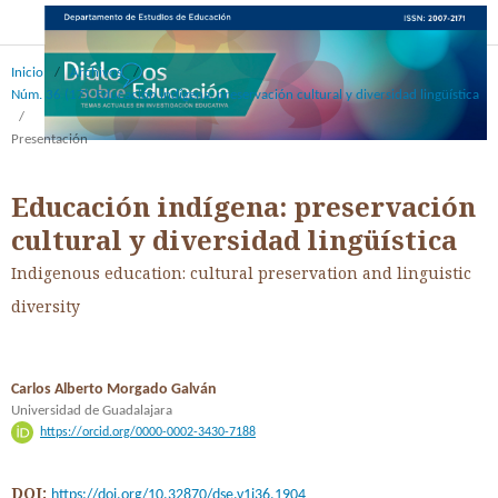
Inicio
/
Archivos
/
Núm. 36 (17): Educación indígena: preservación cultural y diversidad lingüística
/
Presentación
Educación indígena: preservación
cultural y diversidad lingüística
Indigenous education: cultural preservation and linguistic
diversity
Carlos Alberto Morgado Galván
Universidad de Guadalajara
https://orcid.org/0000-0002-3430-7188
DOI:
https://doi.org/10.32870/dse.v1i36.1904