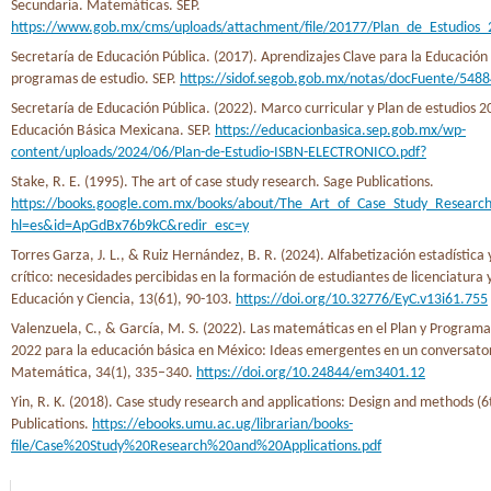
Secundaria. Matemáticas. SEP.
https://www.gob.mx/cms/uploads/attachment/file/20177/Plan_de_Estudios_
Secretaría de Educación Pública. (2017). Aprendizajes Clave para la Educación 
programas de estudio. SEP.
https://sidof.segob.gob.mx/notas/docFuente/548
Secretaría de Educación Pública. (2022). Marco curricular y Plan de estudios 2
Educación Básica Mexicana. SEP.
https://educacionbasica.sep.gob.mx/wp-
content/uploads/2024/06/Plan-de-Estudio-ISBN-ELECTRONICO.pdf?
Stake, R. E. (1995). The art of case study research. Sage Publications.
https://books.google.com.mx/books/about/The_Art_of_Case_Study_Research
hl=es&id=ApGdBx76b9kC&redir_esc=y
Torres Garza, J. L., & Ruiz Hernández, B. R. (2024). Alfabetización estadístic
crítico: necesidades percibidas en la formación de estudiantes de licenciatura 
Educación y Ciencia, 13(61), 90-103.
https://doi.org/10.32776/EyC.v13i61.755
Valenzuela, C., & García, M. S. (2022). Las matemáticas en el Plan y Programa
2022 para la educación básica en México: Ideas emergentes en un conversato
Matemática, 34(1), 335–340.
https://doi.org/10.24844/em3401.12
Yin, R. K. (2018). Case study research and applications: Design and methods (6
Publications.
https://ebooks.umu.ac.ug/librarian/books-
file/Case%20Study%20Research%20and%20Applications.pdf