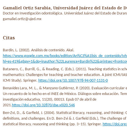
Gamaliel Ortiz Sarabia,
Universidad Juárez del Estado de 
Doctor en Investigación odontológica. Universidad Juárez del Estado de Duran
gamaliel.ortiz@ujed.mx
Citas
Bardín, L. (2002). Análisis de contenido. Akal.
https://www.google.com.mx/books/edition/An%C3%A1lisis_de_contenido/Ivh
hl=es-419&gbpv=1&dq=inauthor:%22Laurence+Bardin%22&printsec=frontco
Batanero, C., Burrill, G., & Reading, C. (Eds.). (2011). Teaching statistics in sch
mathematics: Challenges for teaching and teacher education. A joint ICMI/IAS
ICMI Study). Springer.
https://doi.org/10.1007/978-94-007-1131-0
Benavides Lara, M. L., & Manzano Gutiérrez, P. (2020). Evaluación curricular e
Un recuento de lo hecho en el INEE de México. Diálogos sobre educación. Tem
investigación educativa, 11(20), 00013. Epub 07 de abril de
2021.
https://doi.org/10.32870/dse.v0i20.546
Ben-Zvi, D., & Garfield, J. (2004). Statistical literacy, reasoning, and thinking: 
definitions, and challenges. En D. Ben-Zvi & J. Garfield (Eds.), The challenge o
statistical literacy, reasoning and thinking (pp. 3–15). Springer.
https://doi.org