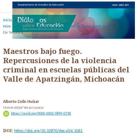
Inicio
/
Archivos
/
Núm. 24 (13): Escuela, violencias y experiencias. Enero-junio 2022
/
Eje Tematico
Maestros bajo fuego.
Repercusiones de la violencia
criminal en escuelas públicas del
Valle de Apatzingán, Michoacán
Alberto Colin Huizar
Universidad Veracruzana
https://orcid.org/0000-0002-9899-073X
DOI:
https://doi.org/10.32870/dse.vi24.1061