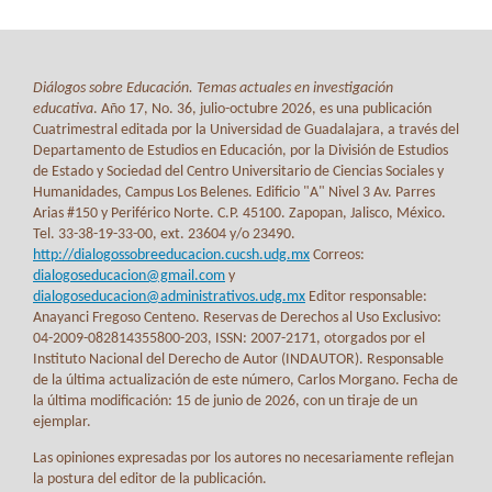
Diálogos sobre Educación. Temas actuales en investigación
educativa
. Año 17, No. 36, julio-octubre 2026, es una publicación
Cuatrimestral editada por la Universidad de Guadalajara, a través del
Departamento de Estudios en Educación, por la División de Estudios
de Estado y Sociedad del Centro Universitario de Ciencias Sociales y
Humanidades, Campus Los Belenes. Edificio "A" Nivel 3 Av. Parres
Arias #150 y Periférico Norte. C.P. 45100. Zapopan, Jalisco, México.
Tel. 33-38-19-33-00, ext. 23604 y/o 23490.
http://dialogossobreeducacion.cucsh.udg.mx
Correos:
dialogoseducacion@gmail.com
y
dialogoseducacion@administrativos.udg.mx
Editor responsable:
Anayanci Fregoso Centeno. Reservas de Derechos al Uso Exclusivo:
04-2009-082814355800-203, ISSN: 2007-2171, otorgados por el
Instituto Nacional del Derecho de Autor (INDAUTOR). Responsable
de la última actualización de este número, Carlos Morgano. Fecha de
la última modificación: 15 de junio de 2026, con un tiraje de un
ejemplar.
Las opiniones expresadas por los autores no necesariamente reflejan
la postura del editor de la publicación.