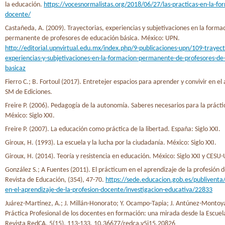
la educación.
https://vocesnormalistas.org/2018/06/27/las-practicas-en-la-fo
docente/
Castañeda, A. (2009). Trayectorias, experiencias y subjetivaciones en la forma
permanente de profesores de educación básica. México: UPN.
http://editorial.upnvirtual.edu.mx/index.php/9-publicaciones-upn/109-trayect
experiencias-y-subjetivaciones-en-la-formacion-permanente-de-profesores-de
basicaz
Fierro C.; B. Fortoul (2017). Entretejer espacios para aprender y convivir en el
SM de Ediciones.
Freire P. (2006). Pedagogía de la autonomía. Saberes necesarios para la prácti
México: Siglo XXI.
Freire P. (2007). La educación como práctica de la libertad. España: Siglo XXI.
Giroux, H. (1993). La escuela y la lucha por la ciudadanía. México: Siglo XXI.
Giroux, H. (2014). Teoría y resistencia en educación. México: Siglo XXI y CES
González S.; A Fuentes (2011). El prácticum en el aprendizaje de la profesión 
Revista de Educación, (354), 47-70.
https://sede.educacion.gob.es/publiventa
en-el-aprendizaje-de-la-profesion-docente/investigacion-educativa/22833
Juárez-Martínez, A.; J. Millán-Honorato; Y. Ocampo-Tapia; J. Antúnez-Montoya
Práctica Profesional de los docentes en formación: una mirada desde la Escuel
Revista RedCA, 5(15), 113-133. 10.36677/redca.v5i15.20826