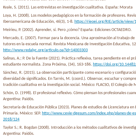
Kvale, S. (2011). Las entrevistas en investigación cualitativa. España: Morata
Loya, H. (2008). Los modelos pedagógicos en la formación de profesores. Revi
Iberoamericana de Educación, 46(3), 1-8.
https://rieoei.org/RIE/article/view
Meirieu, P. (2002). Aprender, sí. Pero ¿cómo? España: Ediciones OCTAEDRO.
Mercado, E. (2007). Formar para la docencia. Una aproximación al trabajo de 
tutores en la escuela normal. Revista Mexicana de Investigación Educativa, 12
http://www.redalyc.org/articulo.oa?id=14003303
Salinas, A.; P. De la Fuente (2021). Práctica reflexiva, tarea pendiente en el p
estudiante normalista. Zona Próxima, (34), 163-186.
https://doi.org/10.1448
Sánchez, R. (2015). La observación participante como escenario y configuració
diversidad de significados. En Tarrés, M. (coord.). Observar, escuchar y compr
tradición cualitativa en la investigación social. México: FLACSO, El Colegio de
Schön, D. (1998). El profesional reflexivo. Cómo piensan los profesionales cua
Argentina: Paidós.
Secretaría de Educación Pública (2023). Planes de estudios de Licenciatura en
Primaria. México: SEP.
http://www.cevie-dgesum.com/index.php/planes-de-es
2018/124
Taylor S.; R. Bogdan (2008). Introducción a los métodos cualitativos de investi
Argentina: Paidós.