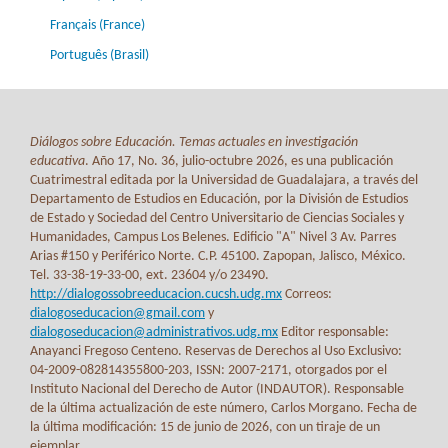
Français (France)
Português (Brasil)
Diálogos sobre Educación. Temas actuales en investigación
educativa
. Año 17, No. 36, julio-octubre 2026, es una publicación
Cuatrimestral editada por la Universidad de Guadalajara, a través del
Departamento de Estudios en Educación, por la División de Estudios
de Estado y Sociedad del Centro Universitario de Ciencias Sociales y
Humanidades, Campus Los Belenes. Edificio "A" Nivel 3 Av. Parres
Arias #150 y Periférico Norte. C.P. 45100. Zapopan, Jalisco, México.
Tel. 33-38-19-33-00, ext. 23604 y/o 23490.
http://dialogossobreeducacion.cucsh.udg.mx
Correos:
dialogoseducacion@gmail.com
y
dialogoseducacion@administrativos.udg.mx
Editor responsable:
Anayanci Fregoso Centeno. Reservas de Derechos al Uso Exclusivo:
04-2009-082814355800-203, ISSN: 2007-2171, otorgados por el
Instituto Nacional del Derecho de Autor (INDAUTOR). Responsable
de la última actualización de este número, Carlos Morgano. Fecha de
la última modificación: 15 de junio de 2026, con un tiraje de un
ejemplar.