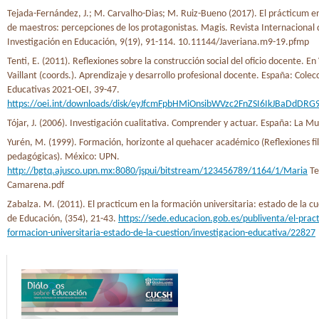
Tejada-Fernández, J.; M. Carvalho-Dias; M. Ruiz-Bueno (2017). El prácticum e
de maestros: percepciones de los protagonistas. Magis. Revista Internacional 
Investigación en Educación, 9(19), 91-114. 10.11144/Javeriana.m9-19.pfmp
Tenti, E. (2011). Reflexiones sobre la construcción social del oficio docente. En 
Vaillant (coords.). Aprendizaje y desarrollo profesional docente. España: Cole
Educativas 2021-OEI, 39-47.
https://oei.int/downloads/disk/eyJfcmFpbHMiOnsibWVzc2FnZSI6IkJ
Tójar, J. (2006). Investigación cualitativa. Comprender y actuar. España: La Mu
Yurén, M. (1999). Formación, horizonte al quehacer académico (Reflexiones fil
pedagógicas). México: UPN.
http://bgtq.ajusco.upn.mx:8080/jspui/bitstream/123456789/1164/1/Maria
Te
Camarena.pdf
Zabalza. M. (2011). El practicum en la formación universitaria: estado de la cu
de Educación, (354), 21-43.
https://sede.educacion.gob.es/publiventa/el-prac
formacion-universitaria-estado-de-la-cuestion/investigacion-educativa/22827