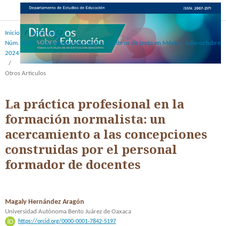
Inicio
/
Archivos
/
Núm. 30 (15): La reforma educativa y los libros de texto en México. Julio-octubre
2024
/
Otros Articulos
La práctica profesional en la
formación normalista: un
acercamiento a las concepciones
construidas por el personal
formador de docentes
Magaly Hernández Aragón
Universidad Autónoma Bento Juárez de Oaxaca
https://orcid.org/0000-0001-7842-5197