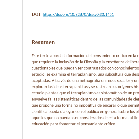
DOI:
https://doi.org/10.32870/dse.v0i30.1451
Resumen
Este texto aborda la formación del pensamiento crítico en l
que requiere la inclusión de la Filosofía y la enseñanza delib
cuestionables que puedan ser contrastados con conocimientos
estudio, se examina el terraplanismo, una subcultura que desaf
aceptadas. A través de una netnografía en redes sociales y un a
exploran las ideas terraplanistas y se rastrean sus orígenes hi
estudio plantea que el terraplanismo es sintomático de un p
envuelve fallas sistemáticas dentro de las comunidades de cien
que propone una forma no impositiva de encararlo que permi
científica pueda dialogar con el público en general sobre los p
aquellos que no puedan ser considerados de esta forma, al ti
educación para fomentar el pensamiento crítico.