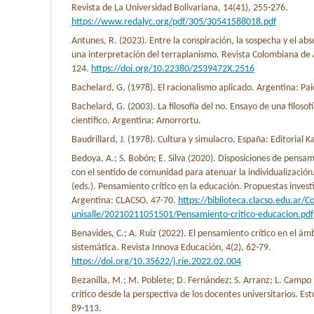
Revista de La Universidad Bolivariana, 14(41), 255-276.
https://www.redalyc.org/pdf/305/30541588018.pdf
Antunes, R. (2023). Entre la conspiración, la sospecha y el ab
una interpretación del terraplanismo. Revista Colombiana de 
124.
https://doi.org/10.22380/2539472X.2516
Bachelard, G. (1978). El racionalismo aplicado. Argentina: Pai
Bachelard, G. (2003). La filosofía del no. Ensayo de una filosof
científico. Argentina: Amorrortu.
Baudrillard, J. (1978). Cultura y simulacro. España: Editorial Ka
Bedoya, A.; S. Bobón; E. Silva (2020). Disposiciones de pensa
con el sentido de comunidad para atenuar la individualización.
(eds.). Pensamiento crítico en la educación. Propuestas investi
Argentina: CLACSO, 47-70.
https://biblioteca.clacso.edu.ar/C
unisalle/20210211051501/Pensamiento-critico-educacion.pdf
Benavides, C.; A. Ruíz (2022). El pensamiento crítico en el ám
sistemática. Revista Innova Educación, 4(2), 62-79.
https://doi.org/10.35622/j.rie.2022.02.004
Bezanilla, M.; M. Poblete; D. Fernández; S. Arranz; L. Campo
crítico desde la perspectiva de los docentes universitarios. Es
89-113.