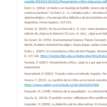
unisalle/20210211051501/Pensamiento-critico-educacion.pdf
Datri, E. (2004). Un Kuhn y un Hacking de bolsillo. Acerca de 
construccionismo”. En Datri, E.; G. Córdoba (eds.). Introducci
epistemológica. Una perspectiva didáctica de las tensiones en la
Argentina: Homo Sapiens, 119-154.
Davies, R. (2010). De los archivos de E. H. Carr: notas prepa
edición de ¿Qué es la historia? En Carr, H. (ed.). ¿Qué es la his
De Groot, W. (1992). Environmental Science Theory Concepts
World, Problem Oriented Paradigm. Países Bajos: Leiden Unive
Delio, L. (2005). El racionalismo crítico de Karl Popper. Revis
8, 121-146.
https://revista.fder.edu.uy/index.php/rfd/article
Facione, P. (2007). Pensamiento crítico: ¿Qué es y por qué es
Assessment.
Feyerabend, P. (2007). Tratado contra el método. España: Tec
Forero, F. (2011). La cuestión de la crítica en la teoría marxist
https://www.redalyc.org/articulo.oa?id=345932037004
Foucault, M. (1998). Historia de la sexualidad I. La voluntad de
García, D. (2014). El sentido común, reflexiones ético-política
González, P. (2009). La dialéctica de las alternativas. En Gonzál