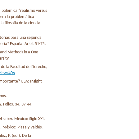
la polémica “realismo versus
ón a la problemática
 filosofía de la ciencia.
ratorias para una segunda
toria? España: Ariel, 51-75.
 and Methods in a One-
rsity.
ta de la Facultad de Derecho,
/view/406
 importante? USA: Insight
nos.
a. Folios, 34, 37-44.
l saber. México: Siglo XXI.
s. México: Plaza y Valdés.
ez, P. (ed.). De la