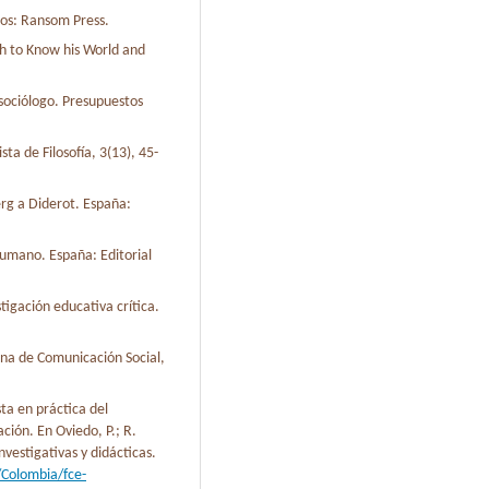
idos: Ransom Press.
ch to Know his World and
 sociólogo. Presupuestos
sta de Filosofía, 3(13), 45-
erg a Diderot. España:
humano. España: Editorial
tigación educativa crítica.
ina de Comunicación Social,
ta en práctica del
ción. En Oviedo, P.; R.
nvestigativas y didácticas.
r/Colombia/fce-