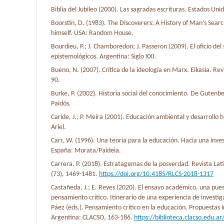
Biblia del Jubileo (2000). Las sagradas escrituras. Estados Un
Boorstin, D. (1983). The Discoverers: A History of Man’s Sear
himself. USA: Random House.
Bourdieu, P.; J. Chamboredon; J. Passeron (2009). El oficio del
epistemológicos. Argentina: Siglo XXI.
Bueno, N. (2007). Crítica de la ideología en Marx. Eikasia. Revi
90.
Burke, P. (2002). Historia social del conocimiento. De Gutenb
Paidós.
Caride, J.; P. Meira (2001). Educación ambiental y desarrollo 
Ariel.
Carr, W. (1996). Una teoría para la educación. Hacia una inves
España: Morata/Paideia.
Carrera, P. (2018). Estratagemas de la posverdad. Revista Lat
(73), 1469-1481.
https://doi.org/10.4185/RLCS-2018-1317
Castañeda, J.; E. Reyes (2020). El ensayo académico, una pues
pensamiento crítico. Itinerario de una experiencia de investiga
Páez (eds.). Pensamiento crítico en la educación. Propuestas i
Argentina: CLACSO, 163-186.
https://biblioteca.clacso.edu.a