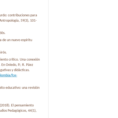
surdo: contribuciones para
Antropología, 59(3), 101-
dós.
ía de un nuevo espíritu
irós.
miento crítico. Una conexión
 En Oviedo, P.; R. Páez
gativas y didácticas.
olombia/fce-
bito educativo: una revisión
 (2018). El pensamiento
tudios Pedagógicos, 44(1),