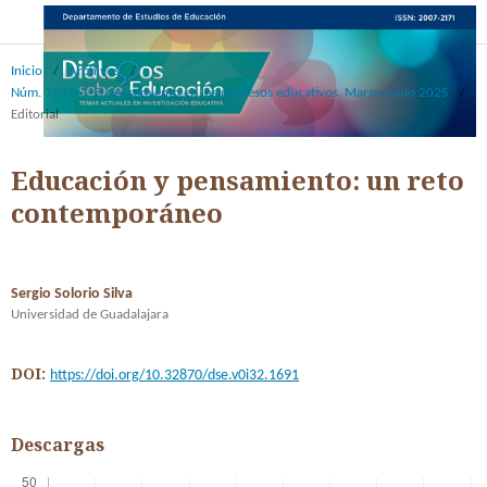
Inicio
/
Archivos
/
Núm. 32 (16): El pensamiento en los procesos educativos. Marzo-junio 2025
/
Editorial
Educación y pensamiento: un reto
contemporáneo
Sergio Solorio Silva
Universidad de Guadalajara
DOI:
https://doi.org/10.32870/dse.v0i32.1691
Descargas