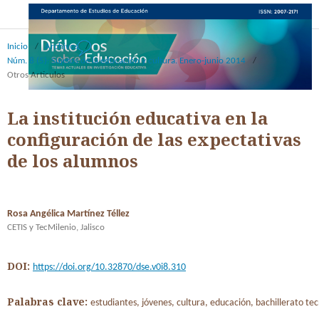
Inicio
/
Archivos
/
Núm. 8 (5): Sujetos de la educación y cultura. Enero-junio 2014
/
Otros Articulos
La institución educativa en la
configuración de las expectativas
de los alumnos
Rosa Angélica Martínez Téllez
CETIS y TecMilenio, Jalisco
DOI:
https://doi.org/10.32870/dse.v0i8.310
Palabras clave:
estudiantes, jóvenes, cultura, educación, bachillerato te