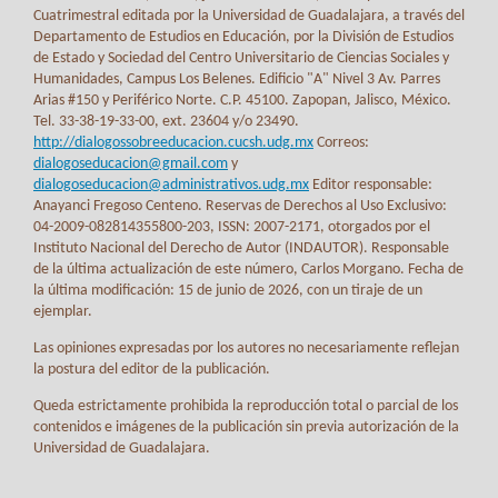
Cuatrimestral editada por la Universidad de Guadalajara, a través del
Departamento de Estudios en Educación, por la División de Estudios
de Estado y Sociedad del Centro Universitario de Ciencias Sociales y
Humanidades, Campus Los Belenes. Edificio "A" Nivel 3 Av. Parres
Arias #150 y Periférico Norte. C.P. 45100. Zapopan, Jalisco, México.
Tel. 33-38-19-33-00, ext. 23604 y/o 23490.
http://dialogossobreeducacion.cucsh.udg.mx
Correos:
dialogoseducacion@gmail.com
y
dialogoseducacion@administrativos.udg.mx
Editor responsable:
Anayanci Fregoso Centeno. Reservas de Derechos al Uso Exclusivo:
04-2009-082814355800-203, ISSN: 2007-2171, otorgados por el
Instituto Nacional del Derecho de Autor (INDAUTOR). Responsable
de la última actualización de este número, Carlos Morgano. Fecha de
la última modificación: 15 de junio de 2026, con un tiraje de un
ejemplar.
Las opiniones expresadas por los autores no necesariamente reflejan
la postura del editor de la publicación.
Queda estrictamente prohibida la reproducción total o parcial de los
contenidos e imágenes de la publicación sin previa autorización de la
Universidad de Guadalajara.