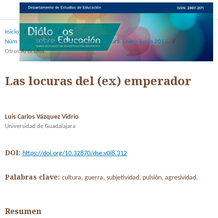
Inicio
/
Archivos
/
Núm. 8 (5): Sujetos de la educación y cultura. Enero-junio 2014
/
Otros Articulos
Las locuras del (ex) emperador
Luis Carlos Vázquez Vidrio
Universidad de Guadalajara
DOI:
https://doi.org/10.32870/dse.v0i8.312
Palabras clave:
cultura, guerra, subjetividad, pulsión, agresividad.
Resumen