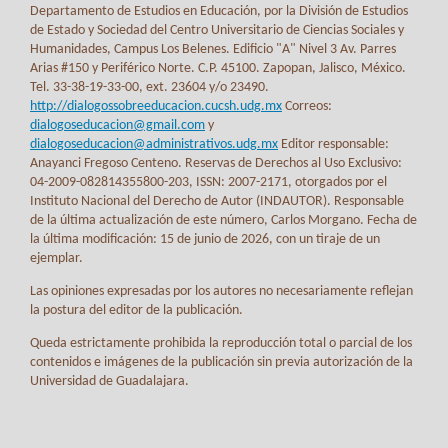
Departamento de Estudios en Educación, por la División de Estudios
de Estado y Sociedad del Centro Universitario de Ciencias Sociales y
Humanidades, Campus Los Belenes. Edificio "A" Nivel 3 Av. Parres
Arias #150 y Periférico Norte. C.P. 45100. Zapopan, Jalisco, México.
Tel. 33-38-19-33-00, ext. 23604 y/o 23490.
http://dialogossobreeducacion.cucsh.udg.mx
Correos:
dialogoseducacion@gmail.com
y
dialogoseducacion@administrativos.udg.mx
Editor responsable:
Anayanci Fregoso Centeno. Reservas de Derechos al Uso Exclusivo:
04-2009-082814355800-203, ISSN: 2007-2171, otorgados por el
Instituto Nacional del Derecho de Autor (INDAUTOR). Responsable
de la última actualización de este número, Carlos Morgano. Fecha de
la última modificación: 15 de junio de 2026, con un tiraje de un
ejemplar.
Las opiniones expresadas por los autores no necesariamente reflejan
la postura del editor de la publicación.
Queda estrictamente prohibida la reproducción total o parcial de los
contenidos e imágenes de la publicación sin previa autorización de la
Universidad de Guadalajara.