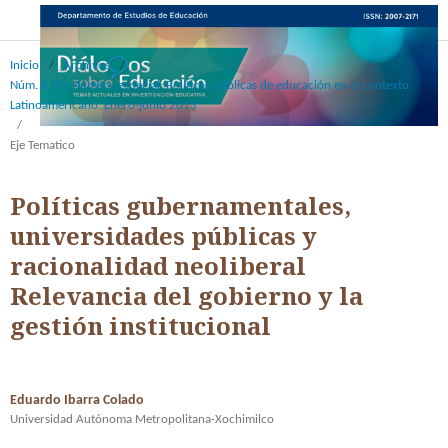
Inicio
/
Archivos
/
Núm. 6 (4): Número especial: Políticas públicas de educación en el contexto
Latinoamericano. Enero-junio 2013
/
Eje Tematico
Políticas gubernamentales,
universidades públicas y
racionalidad neoliberal
Relevancia del gobierno y la
gestión institucional
Eduardo Ibarra Colado
Universidad Autónoma Metropolitana-Xochimilco