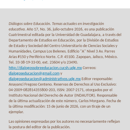
Diálogos sobre Educación. Temas actuales en investigación
educativa
. Año 17, No. 36, julio-octubre 2026, es una publicación
Cuatrimestral editada por la Universidad de Guadalajara, a través del
Departamento de Estudios en Educación, por la División de Estudios
de Estado y Sociedad del Centro Universitario de Ciencias Sociales y
Humanidades, Campus Los Belenes. Edificio "A" Nivel 3 Av. Parres
Arias #150 y Periférico Norte. C.P. 45100. Zapopan, Jalisco, México.
Tel. 33-38-19-33-00, ext. 23604 y/o 23490.
http://dialogossobreeducacion.cucsh.udg.mx
Correos:
dialogoseducacion@gmail.com
y
dialogoseducacion@administrativos.udg.mx
Editor responsable:
Anayanci Fregoso Centeno. Reservas de Derechos al Uso Exclusivo:
04-2009-082814355800-203, ISSN: 2007-2171, otorgados por el
Instituto Nacional del Derecho de Autor (INDAUTOR). Responsable
de la última actualización de este número, Carlos Morgano. Fecha de
la última modificación: 15 de junio de 2026, con un tiraje de un
ejemplar.
Las opiniones expresadas por los autores no necesariamente reflejan
la postura del editor de la publicación.