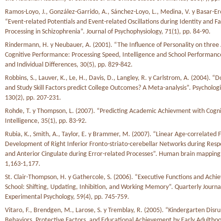
Ramos-Loyo, J., González-Garrido, A., Sánchez-Loyo, L., Medina, V. y Basar-Ero
“Event-related Potentials and Event-related Oscillations during Identity and F
Processing in Schizophrenia”. Journal of Psychophysiology, 71(1), pp. 84-90.
Rindermann, H. y Neubauer, A. (2001). “The Influence of Personality on three 
Cognitive Performance: Processing Speed, Intelligence and School Performance
and Individual Differences, 30(5), pp. 829-842.
Robbins, S., Lauver, K., Le, H., Davis, D., Langley, R. y Carlstrom, A. (2004). “
and Study Skill Factors predict College Outcomes? A Meta-analysis”. Psychologic
130(2), pp. 207-231.
Rohde, T. y Thompson, L. (2007). “Predicting Academic Achievment with Cognit
Intelligence, 35(1), pp. 83-92.
Rubia, K., Smith, A., Taylor, E. y Brammer, M. (2007). “Linear Age-correlated 
Development of Right Inferior Fronto-striato-cerebellar Networks during Resp
and Anterior Cingulate during Error-related Processes”. Human brain mapping,
1,163-1,177.
St. Clair-Thompson, H. y Gathercole, S. (2006). “Executive Functions and Achi
School: Shifting, Updating, Inhibition, and Working Memory”. Quarterly Journa
Experimental Psychology, 59(4), pp. 745-759.
Vitaro, F., Brendgen, M., Larose, S. y Tremblay, R. (2005). “Kindergarten Disru
Behaviors, Protective Factors, and Educational Achievement by Early Adulthoo