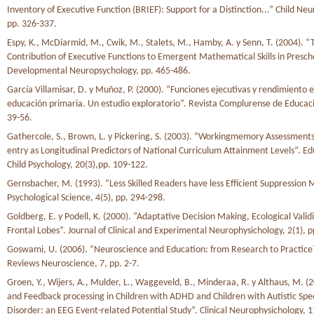
Inventory of Executive Function (BRIEF): Support for a Distinction...” Child Ne
pp. 326-337.
Espy, K., McDiarmid, M., Cwik, M., Stalets, M., Hamby, A. y Senn, T. (2004). “
Contribution of Executive Functions to Emergent Mathematical Skills in Prescho
Developmental Neuropsychology, pp. 465-486.
García Villamisar, D. y Muñoz, P. (2000). “Funciones ejecutivas y rendimiento 
educación primaria. Un estudio exploratorio”. Revista Complurense de Educaci
39-56.
Gathercole, S., Brown, L. y Pickering, S. (2003). “Workingmemory Assessments
entry as Longitudinal Predictors of National Curriculum Attainment Levels”. E
Child Psychology, 20(3),pp. 109-122.
Gernsbacher, M. (1993). “Less Skilled Readers have less Efficient Suppression
Psychological Science, 4(5), pp. 294-298.
Goldberg, E. y Podell, K. (2000). “Adaptative Decision Making, Ecological Validi
Frontal Lobes”. Journal of Clinical and Experimental Neurophysichology, 2(1), p
Goswami, U. (2006). “Neuroscience and Education: from Research to Practice
Reviews Neuroscience, 7, pp. 2-7.
Groen, Y., Wijers, A., Mulder, L., Waggeveld, B., Minderaa, R. y Althaus, M. (2
and Feedback processing in Children with ADHD and Children with Autistic Sp
Disorder: an EEG Event-related Potential Study”. Clinical Neurophysichology, 1