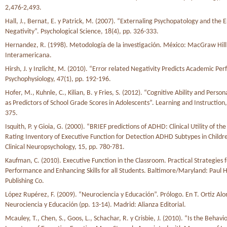
2,476-2,493.
Hall, J., Bernat, E. y Patrick, M. (2007). “Externaling Psychopatology and the 
Negativity”. Psychological Science, 18(4), pp. 326-333.
Hernandez, R. (1998). Metodología de la investigación. México: MacGraw Hill
Interamericana.
Hirsh, J. y Inzlicht, M. (2010). “Error related Negativity Predicts Academic Pe
Psychophysiology, 47(1), pp. 192-196.
Hofer, M., Kuhnle, C., Kilian, B. y Fries, S. (2012). “Cognitive Ability and Person
as Predictors of School Grade Scores in Adolescents”. Learning and Instruction,
375.
Isquith, P. y Gioia, G. (2000). “BRIEF predictions of ADHD: Clinical Utility of th
Rating Inventory of Executive Function for Detection ADHD Subtypes in Childre
Clinical Neuropsychology, 15, pp. 780-781.
Kaufman, C. (2010). Executive Function in the Classroom. Practical Strategies 
Performance and Enhancing Skills for all Students. Baltimore/Maryland: Paul 
Publishing Co.
López Rupérez, F. (2009). “Neurociencia y Educación”. Prólogo. En T. Ortiz Alo
Neurociencia y Educación (pp. 13-14). Madrid: Alianza Editorial.
Mcauley, T., Chen, S., Goos, L., Schachar, R. y Crisbie, J. (2010). “Is the Behavi