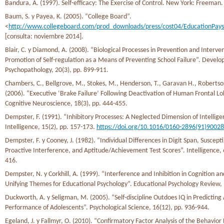
Bandura, A. (1997). Self-efficacy: The Exercise of Control. New York: Freeman.
Baum, S. y Payea, K. (2005). “College Board”.
<
http://www.collegeboard.com/prod_downloads/press/cost04/EducationPay
[consulta: noviembre 2014].
Blair, C. y Diamond, A. (2008). “Biological Processes in Prevention and Interve
Promotion of Self-regulation as a Means of Preventing School Failure”. Devel
Psychopathology, 20(3), pp. 899-911.
Chambers, C., Bellgrove, M., Stokes, M., Henderson, T., Garavan H., Robertson,
(2006). “Executive ‘Brake Failure’ Following Deactivation of Human Frontal Lob
Cognitive Neuroscience, 18(3), pp. 444-455.
Dempster, F. (1991). “Inhibitory Processes: A Neglected Dimension of Intellige
Intelligence, 15(2), pp. 157-173.
https://doi.org/10.1016/0160-2896(91)90028
Dempster, F. y Cooney, J. (1982). “Individual Differences in Digit Span, Susceptib
Proactive Interference, and Aptitude/Achievement Test Scores”. Intelligence, 6
416.
Dempster, N. y Corkhill, A. (1999). “Interference and Inhibition in Cognition a
Unifying Themes for Educational Psychology”. Educational Psychology Review, 1
Duckworth, A. y Seligman, M. (2005). “Self-discipline Outdoes IQ in Predictin
Performance of Adolescents”. Psychological Science, 16(12), pp. 936-944.
Egeland, J. y Fallmyr, O. (2010). “Confirmatory Factor Analysis of the Behavior