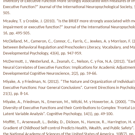
Inventory of Executive Function More Strongly Associated with Measures of I
Executive Function?” Journal of the International Neuropsychological Society, 
505.
Mcauley, T. y Crosbie, J. (2010). “Is the BRIEF more strongly associated with m
impairment or executive function?” Journal of the International Neuropsycholo
16, pp. 495-505.
McClelland, M., Cameron, C., Connor, C., Farris, C., Jewkes, A. y Morrison, F. (
between Behavioral Regulation and Preschoolers Literacy, Vocabulary, and Mat
Developmental Psychology, 43(4), pp. 947-959.
McDermott, J., Westerlund, A., Zeanah, C., Nelson, C. y Fox, N.A. (2012). “Ear
Neural Correlates of Executive Function: Implications for Academic Adjustmen
Developmental Cognitive Neuroscience, 2(2), pp. 59-66.
Miyake, A. y Friedman, N. (2012). “The Nature and Organization of Individual 
Executive Functions: Four General Conclusions”. Current Directions in Psycholo
21(1), pp. 8-14.
Miyake, A., Friedman, N., Emerson, M., Witzki, M. y Howerter, A. (2000). “Th
Diversity of Executive Functions and their Contributions to Complex ‘Frontal Lo
Latent Variable Analysis”. Cognitive Psychology, 14(1), pp. 49-100.
Moffitt, T., Arseneault, L., Belsky, D., Dickson, N., Hancox, R., Harrington, H. e
Gradient of Childhood Self-control Predicts Health, Wealth, and Public Safety”.
the National Academy of Sciences of the United States of America, 108(7), pp.