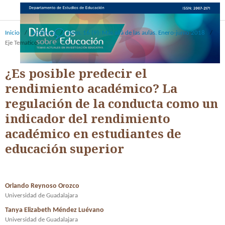
Inicio
/
Archivos
/
Núm. 16 (9): Más allá de las aulas. Enero-junio 2018
/
Eje Tematico
¿Es posible predecir el
rendimiento académico? La
regulación de la conducta como un
indicador del rendimiento
académico en estudiantes de
educación superior
Orlando Reynoso Orozco
Universidad de Guadalajara
Tanya Elizabeth Méndez Luévano
Universidad de Guadalajara