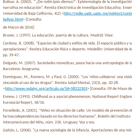
Bolívar, A. (2002). “‘¿De nobis ipsis silemus?’: Epistemología de la investigación
narrativa en educación”. Revista Electrónica de Investigación Educativa. Ense
Universidad de Baja California, 4(2) <
http://redie.uabc.uabc.mx/vol4no1/cont
bolivar.html
> [Consulta:
de Marzo de 2016]
Bruner, J. (1997). La educación, puerta de la cultura. Madrid: Visor.
Cardona, B. (2008). “Espacios de ciudad y estilos de vida. El espacio público y s
apropiaciones”. Revista Educación física y deporte. Medellín: Universidad de A
pp. 39-47.
Delgado, M. (2007). Sociedades movedizas, pasos hacia una antropología de las
Barcelona: Anagrama.
Domínguez, M., Romero, M. y Paul, G. (2000). “Los ‘niños callejeros’ una visió
vinculado al uso de las drogas”. Revista Salud Mental, 23(3), pp. 20-28.
<
http://www.redalyc.org/articulo.oa?id=58232303
> [Consulta: 09 de Mayo de
Ennew, J. (1993). Childhood as a asocial phenomenon. National Report Englan
Eurosocial Report, 36/16.
Forselledo, A. (2001). “Niñez en situación de calle: Un modelo de prevención d
farmacodependencias basado en los derechos humanos”. Boletín del Instituto
Interamericano del Niño, núm. 236. Uruguay: Voz y vos.
Gaitán, L. (2006). “La nueva sociología de la infancia. Aportaciones de una mir