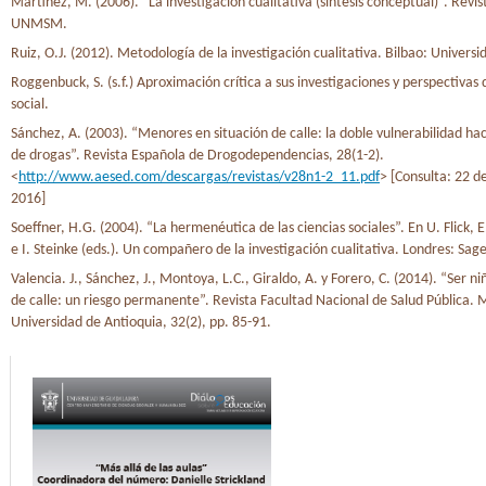
Martínez, M. (2006). “La investigación cualitativa (síntesis conceptual)”. Revis
UNMSM.
Ruiz, O.J. (2012). Metodología de la investigación cualitativa. Bilbao: Univers
Roggenbuck, S. (s.f.) Aproximación crítica a sus investigaciones y perspectivas 
social.
Sánchez, A. (2003). “Menores en situación de calle: la doble vulnerabilidad ha
de drogas”. Revista Española de Drogodependencias, 28(1-2).
<
http://www.aesed.com/descargas/revistas/v28n1-2_11.pdf
> [Consulta: 22 d
2016]
Soeffner, H.G. (2004). “La hermenéutica de las ciencias sociales”. En U. Flick, E
e I. Steinke (eds.). Un compañero de la investigación cualitativa. Londres: Sage
Valencia. J., Sánchez, J., Montoya, L.C., Giraldo, A. y Forero, C. (2014). “Ser ni
de calle: un riesgo permanente”. Revista Facultad Nacional de Salud Pública. 
Universidad de Antioquia, 32(2), pp. 85-91.