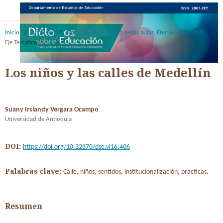
Inicio
/
Archivos
/
Núm. 16 (9): Más allá de las aulas. Enero-junio 2018
/
Eje Tematico
Los niños y las calles de Medellín
Suany Irslandy Vergara Ocampo
Universidad de Antioquia
DOI:
https://doi.org/10.32870/dse.vi16.406
Palabras clave:
Calle, niños, sentidos, institucionalización, prácticas,
Resumen