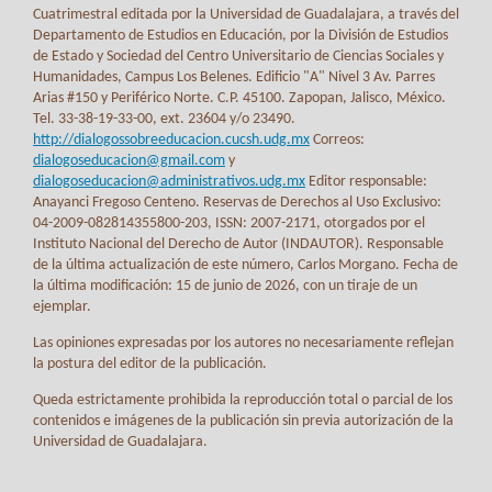
Cuatrimestral editada por la Universidad de Guadalajara, a través del
Departamento de Estudios en Educación, por la División de Estudios
de Estado y Sociedad del Centro Universitario de Ciencias Sociales y
Humanidades, Campus Los Belenes. Edificio "A" Nivel 3 Av. Parres
Arias #150 y Periférico Norte. C.P. 45100. Zapopan, Jalisco, México.
Tel. 33-38-19-33-00, ext. 23604 y/o 23490.
http://dialogossobreeducacion.cucsh.udg.mx
Correos:
dialogoseducacion@gmail.com
y
dialogoseducacion@administrativos.udg.mx
Editor responsable:
Anayanci Fregoso Centeno. Reservas de Derechos al Uso Exclusivo:
04-2009-082814355800-203, ISSN: 2007-2171, otorgados por el
Instituto Nacional del Derecho de Autor (INDAUTOR). Responsable
de la última actualización de este número, Carlos Morgano. Fecha de
la última modificación: 15 de junio de 2026, con un tiraje de un
ejemplar.
Las opiniones expresadas por los autores no necesariamente reflejan
la postura del editor de la publicación.
Queda estrictamente prohibida la reproducción total o parcial de los
contenidos e imágenes de la publicación sin previa autorización de la
Universidad de Guadalajara.