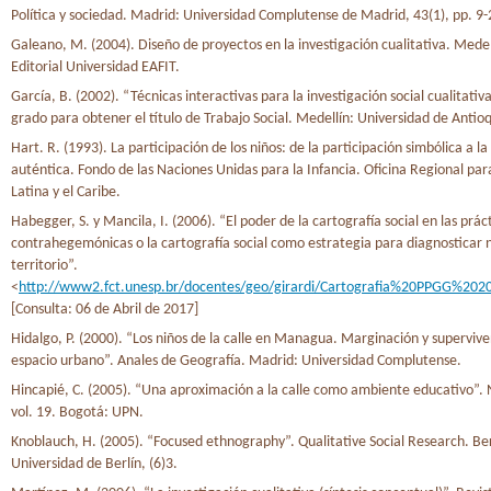
Política y sociedad. Madrid: Universidad Complutense de Madrid, 43(1), pp. 9-
Galeano, M. (2004). Diseño de proyectos en la investigación cualitativa. Medel
Editorial Universidad EAFIT.
García, B. (2002). “Técnicas interactivas para la investigación social cualitativ
grado para obtener el título de Trabajo Social. Medellín: Universidad de Antioq
Hart. R. (1993). La participación de los niños: de la participación simbólica a la
auténtica. Fondo de las Naciones Unidas para la Infancia. Oficina Regional pa
Latina y el Caribe.
Habegger, S. y Mancila, I. (2006). “El poder de la cartografía social en las prác
contrahegemónicas o la cartografía social como estrategia para diagnosticar 
territorio”.
<
http://www2.fct.unesp.br/docentes/geo/girardi/Cartografia%20PPGG%20
[Consulta: 06 de Abril de 2017]
Hidalgo, P. (2000). “Los niños de la calle en Managua. Marginación y supervive
espacio urbano”. Anales de Geografía. Madrid: Universidad Complutense.
Hincapié, C. (2005). “Una aproximación a la calle como ambiente educativo”. 
vol. 19. Bogotá: UPN.
Knoblauch, H. (2005). “Focused ethnography”. Qualitative Social Research. Ber
Universidad de Berlín, (6)3.