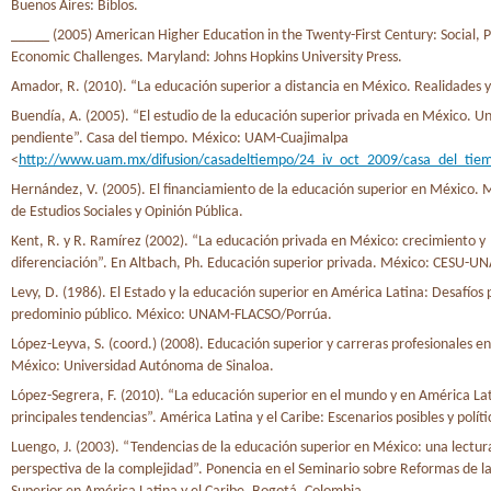
Buenos Aires: Biblos.
_____ (2005) American Higher Education in the Twenty-First Century: Social, Po
Economic Challenges. Maryland: Johns Hopkins University Press.
Amador, R. (2010). “La educación superior a distancia en México. Realidades y
Buendía, A. (2005). “El estudio de la educación superior privada en México. U
pendiente”. Casa del tiempo. México: UAM-Cuajimalpa
<
http://www.uam.mx/difusion/casadeltiempo/24_iv_oct_2009/casa_del_ti
Hernández, V. (2005). El financiamiento de la educación superior en México. 
de Estudios Sociales y Opinión Pública.
Kent, R. y R. Ramírez (2002). “La educación privada en México: crecimiento y
diferenciación”. En Altbach, Ph. Educación superior privada. México: CESU-
Levy, D. (1986). El Estado y la educación superior en América Latina: Desafíos 
predominio público. México: UNAM-FLACSO/Porrúa.
López-Leyva, S. (coord.) (2008). Educación superior y carreras profesionales en
México: Universidad Autónoma de Sinaloa.
López-Segrera, F. (2010). “La educación superior en el mundo y en América Lati
principales tendencias”. América Latina y el Caribe: Escenarios posibles y políti
Luengo, J. (2003). “Tendencias de la educación superior en México: una lectur
perspectiva de la complejidad”. Ponencia en el Seminario sobre Reformas de l