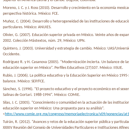
Superior en América Latina y el Caribe. Bogotá, Colombia.
Moreno, J. C. y J. Ross (2010). Desarrollo y crecimiento en la economía mexic
perspectiva histórica. México: FCE.
Muñoz, C. (2004). Desarrollo y heterogeneidad de las instituciones de educaci
particulares. México: ANUIES.
Olivier, G. (2007). Educación superior privada en México. Veinte años de expa
2002. Colección Mástextos, núm. 29, México: UPN.
Quintero, J. (2003). Universidad y estrategia de cambio. México: UAS/Univers
Occidente.
Rodríguez R. y H. Casanova (2005). “Modernización incierta. Un balance de las
educación superior en México”. Perfiles Educativos (27)107. México: IISUE.
Rubio, J. (2006). La política educativa y la Educación Superior en México 1995
balance. México: SEP/FCE.
Sánchez, S. (1996). “El proyecto educativo y el proyecto económico en el sexen
Salinas de Gortari. 1988-1994”. México: COMIE.
Silas, J. C. (2005). “Conocimiento y comunidad en la actuación de las institucio
educación superior en México: Una propuesta para su análisis”.
<
http://www.comie.org.mx/congreso/memoriaelectronica/v09/ponencias/a
Tuirán, R. (2012). “Avances y retos de la educación superior pública y particul
XXXIV Reunión del Consejo de Universidades Particulares e Instituciones Afine