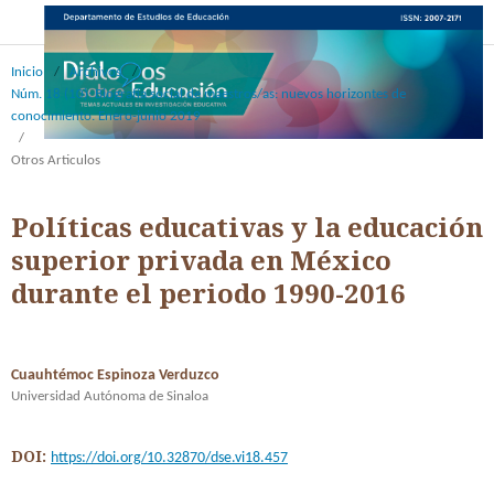
Inicio
/
Archivos
/
Núm. 18 (10): Biografía social de maestros/as: nuevos horizontes de
conocimiento. Enero-junio 2019
/
Otros Articulos
Políticas educativas y la educación
superior privada en México
durante el periodo 1990-2016
Cuauhtémoc Espinoza Verduzco
Universidad Autónoma de Sinaloa
DOI:
https://doi.org/10.32870/dse.vi18.457