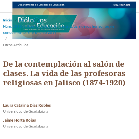
Inicio
/
Archivos
/
Núm. 18 (10): Biografía social de maestros/as: nuevos horizontes de
conocimiento. Enero-junio 2019
/
Otros Articulos
De la contemplación al salón de
clases. La vida de las profesoras
religiosas en Jalisco (1874-1920)
Laura Catalina Díaz Robles
Universidad de Guadalajara
Jaime Horta Rojas
Universidad de Guadalajara