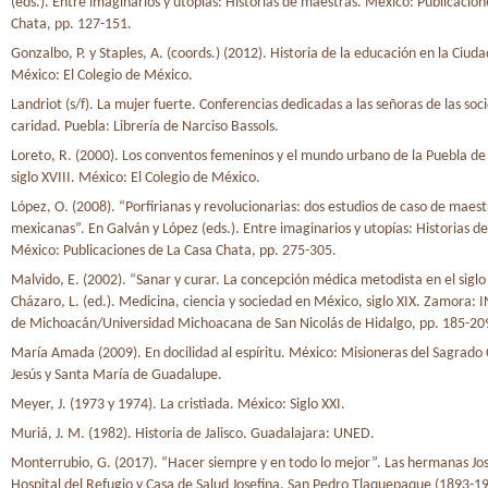
(eds.). Entre imaginarios y utopías: Historias de maestras. México: Publicacion
Chata, pp. 127-151.
Gonzalbo, P. y Staples, A. (coords.) (2012). Historia de la educación en la Ciud
México: El Colegio de México.
Landriot (s/f). La mujer fuerte. Conferencias dedicadas a las señoras de las so
caridad. Puebla: Librería de Narciso Bassols.
Loreto, R. (2000). Los conventos femeninos y el mundo urbano de la Puebla de 
siglo XVIII. México: El Colegio de México.
López, O. (2008). “Porfirianas y revolucionarias: dos estudios de caso de maest
mexicanas”. En Galván y López (eds.). Entre imaginarios y utopías: Historias d
México: Publicaciones de La Casa Chata, pp. 275-305.
Malvido, E. (2002). “Sanar y curar. La concepción médica metodista en el siglo
Cházaro, L. (ed.). Medicina, ciencia y sociedad en México, siglo XIX. Zamora: 
de Michoacán/Universidad Michoacana de San Nicolás de Hidalgo, pp. 185-20
María Amada (2009). En docilidad al espíritu. México: Misioneras del Sagrado
Jesús y Santa María de Guadalupe.
Meyer, J. (1973 y 1974). La cristiada. México: Siglo XXI.
Muriá, J. M. (1982). Historia de Jalisco. Guadalajara: UNED.
Monterrubio, G. (2017). “Hacer siempre y en todo lo mejor”. Las hermanas Jos
Hospital del Refugio y Casa de Salud Josefina, San Pedro Tlaquepaque (1893-194