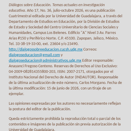
Diálogos sobre Educación. Temas actuales en investigación
educativa
. Año 17, No. 36, julio-octubre 2026, es una publicación
Cuatrimestral editada por la Universidad de Guadalajara, a través del
Departamento de Estudios en Educación, por la División de Estudios
de Estado y Sociedad del Centro Universitario de Ciencias Sociales y
Humanidades, Campus Los Belenes. Edificio "A" Nivel 3 Av. Parres
Arias #150 y Periférico Norte. C.P. 45100. Zapopan, Jalisco, México.
Tel. 33-38-19-33-00, ext. 23604 y/o 23490.
http://dialogossobreeducacion.cucsh.udg.mx
Correos:
dialogoseducacion@gmail.com
y
dialogoseducacion@administrativos.udg.mx
Editor responsable:
Anayanci Fregoso Centeno. Reservas de Derechos al Uso Exclusivo:
04-2009-082814355800-203, ISSN: 2007-2171, otorgados por el
Instituto Nacional del Derecho de Autor (INDAUTOR). Responsable
de la última actualización de este número, Carlos Morgano. Fecha de
la última modificación: 15 de junio de 2026, con un tiraje de un
ejemplar.
Las opiniones expresadas por los autores no necesariamente reflejan
la postura del editor de la publicación.
Queda estrictamente prohibida la reproducción total o parcial de los
contenidos e imágenes de la publicación sin previa autorización de la
Universidad de Guadalajara.