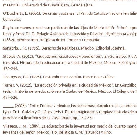
maestría). Universidad de Guadalajara. Guadalajara.
O’Dogherty, L. (2001). De urnas y sotanas. El Partido Católico Nacional en Jali
Conaculta.
Reglas comunes para el uso particular de las Hijas de María del Sr. S. José, apr
Ilmo. y Rmo. Dr. D. Pelagio Antonio de Labastida y Dávalos, dignísimo Arzobi
(1882). México: Imp. Religiosa de M. Torner y Compañía.
Sanabria, J. R. (1956). Derecho de Religiosas. México: Editorial Josefina.
Staples, A. (2012). “Ciudadanos respetuosos y obedientes”. En Gonzalbo, P. y A
(coords.). Historia de la educación en la Ciudad de México. México: El Colegio
175-244.
Thompson, E.P. (1995). Costumbres en común. Barcelona: Crítica.
Torres, V. (2012). “La educación privada en la ciudad de México”. En Gonzalbo, 
(eds.). Historia de la educación en la Ciudad de México. México: El Colegio de
457-526.
_____ (2008). “Entre Francia y México: las hermanas educadoras de la orden d
Lyon. En L. Galván y O. López (eds.). Entre imaginarios y utopías: Historias de 
México: Publicaciones de La Casa Chata, pp. 253-272.
Vilaseca, J. M. (1889). La educación de la juventud por medio del cuarto man
ley santa del señor. México: Tip. Religiosa C.M. Trigueros y Hno.