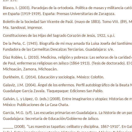
237-251.
Blasco, I. (2003). Paradojas de la ortodoxia. Política de masas y militancia cat
en España (1919-1939). España: Prensas Universitarias de Zaragoza.
Boletín de la Sociedad San Vicente de Paúl. (mayo de 1883). Tomo VIII. (89), M
Ma. Sandoval, impresor.
Constituciones de las Hijas del Sagrado Corazón de Jesús, 1922, s.p.i.
De la Peña, C. (1945). Biografía de mi muy amada tía Luisa Josefa del Santísi
Fundadora de las Carmelitas Descalzas Terciarias. Guadalajara: s/e.
Díaz Robles, L. (2010). Medicina, religión y pobreza: Las señoras de la caridad
de Paul, enfermeras religiosas en Jalisco (1864-1913). (Tesis de doctorado). El 
Michoacán, Zamora, Michoacán.
Durkheim, E. (2014). Educación y sociología. México: Colofón.
Galaviz, J.M. (2004). Ángel de los enfermos. Perfil autobiográfico de la Beata
Guadalupe García Zavala. Tlaquepaque: Ediciones San Pablo.
Galván, L. y López, O. (eds.) (2008). Entre imaginarios y utopías: Historias de 
México: Publicaciones de La Casa Chata.
García, M.G. (s/f). Las escuelas primarias en Guadalajara. La historia de un p
Guadalajara: Secretaría de Educación/Gobierno de Jalisco.
_____ (2008). “Las maestras tapatías: celibato y disciplina. 1867-1910”. En Ga