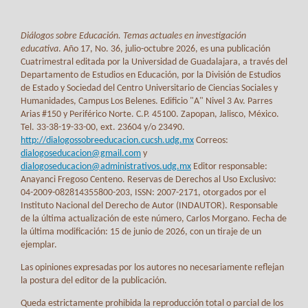
Diálogos sobre Educación. Temas actuales en investigación
educativa
. Año 17, No. 36, julio-octubre 2026, es una publicación
Cuatrimestral editada por la Universidad de Guadalajara, a través del
Departamento de Estudios en Educación, por la División de Estudios
de Estado y Sociedad del Centro Universitario de Ciencias Sociales y
Humanidades, Campus Los Belenes. Edificio "A" Nivel 3 Av. Parres
Arias #150 y Periférico Norte. C.P. 45100. Zapopan, Jalisco, México.
Tel. 33-38-19-33-00, ext. 23604 y/o 23490.
http://dialogossobreeducacion.cucsh.udg.mx
Correos:
dialogoseducacion@gmail.com
y
dialogoseducacion@administrativos.udg.mx
Editor responsable:
Anayanci Fregoso Centeno. Reservas de Derechos al Uso Exclusivo:
04-2009-082814355800-203, ISSN: 2007-2171, otorgados por el
Instituto Nacional del Derecho de Autor (INDAUTOR). Responsable
de la última actualización de este número, Carlos Morgano. Fecha de
la última modificación: 15 de junio de 2026, con un tiraje de un
ejemplar.
Las opiniones expresadas por los autores no necesariamente reflejan
la postura del editor de la publicación.
Queda estrictamente prohibida la reproducción total o parcial de los