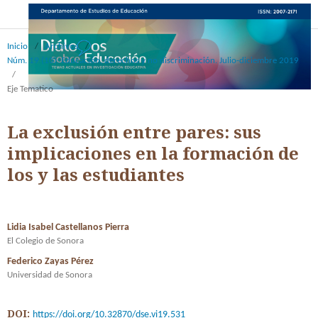
Inicio
/
Archivos
/
Núm. 19 (10): Educación, derechos y no discriminación. Julio-diciembre 2019
/
Eje Tematico
La exclusión entre pares: sus
implicaciones en la formación de
los y las estudiantes
Lidia Isabel Castellanos Pierra
El Colegio de Sonora
Federico Zayas Pérez
Universidad de Sonora
DOI:
https://doi.org/10.32870/dse.vi19.531