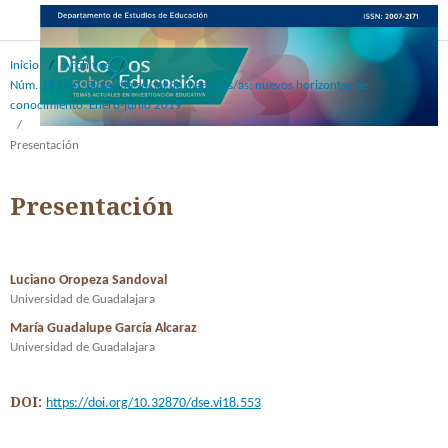
Inicio
/
Archivos
/
Núm. 18 (10): Biografía social de maestros/as: nuevos horizontes de
conocimiento. Enero-junio 2019
/
Presentación
Presentación
Luciano Oropeza Sandoval
Universidad de Guadalajara
María Guadalupe García Alcaraz
Universidad de Guadalajara
DOI:
https://doi.org/10.32870/dse.vi18.553