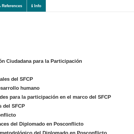
References
Info
n Ciudadana para la Participación
ales del SFCP
esarrollo humano
es para la participación en el marco del SFCP
s del SFCP
nflicto
nces del Diplomado en Posconflicto
metodológico del Diplomado en Posconflicto