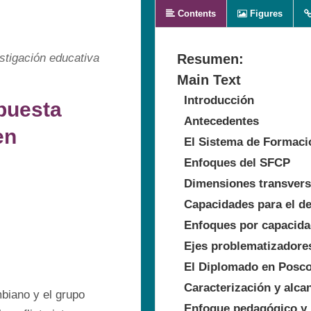
Contents
Figures
stigación educativa
Resumen:
Main Text
Introducción
apuesta
Antecedentes
en
El Sistema de Formació
Enfoques del SFCP
Dimensiones transvers
Capacidades para el d
Enfoques por capacidad
Ejes problematizadore
El Diplomado en Posco
Caracterización y alca
biano y el grupo 
Enfoque pedagógico y 