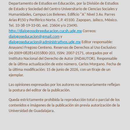
Departamento de Estudios en Educación, por la División de Estudios
de Estado y Sociedad del Centro Universitario de Ciencias Sociales y
Humanidades, Campus Los Belenes. Edificio "A" Nivel 3 Av. Parres
Arias #150 y Periférico Norte. C.P. 45100. Zapopan, Jalisco, México.
Tel. 33-38-19-33-00, ext. 23604 y/o 23490.
http://dialogossobreeducacion.cucsh.udg.mx
Correos:
dialogoseducacion@gmail.com
y
dialogoseducacion@administrativos.udg.mx
Editor responsable:
Anayanci Fregoso Centeno. Reservas de Derechos al Uso Exclusivo:
04-2009-082814355800-203, ISSN: 2007-2171, otorgados por el
Instituto Nacional del Derecho de Autor (INDAUTOR). Responsable
de la última actualización de este número, Carlos Morgano. Fecha de
la última modificación: 15 de junio de 2026, con un tiraje de un
ejemplar.
Las opiniones expresadas por los autores no necesariamente reflejan
la postura del editor de la publicación.
Queda estrictamente prohibida la reproducción total o parcial de los
contenidos e imágenes de la publicación sin previa autorización de la
Universidad de Guadalajara.