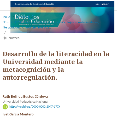
Inicio
/
Archivos
/
Núm. 23 (12): Prácticas de lectura y escritura. Sujetos, materialidades,
literacidades. Julio-diciembre 2021
/
Eje Tematico
Desarrollo de la literacidad en la
Universidad mediante la
metacognición y la
autorregulación.
Ruth Belinda Bustos Córdova
Universidad Pedagógica Nacional
https://orcid.org/0000-0002-2047-177X
Ivet García Montero