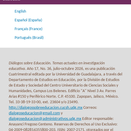
English
Español (España)
Français (France)
Português (Brasil)
Diálogos sobre Educación. Temas actuales en investigación
educativa
. Año 17, No. 36, julio-octubre 2026, es una publicación
Cuatrimestral editada por la Universidad de Guadalajara, a través del
Departamento de Estudios en Educación, por la División de Estudios
de Estado y Sociedad del Centro Universitario de Ciencias Sociales y
Humanidades, Campus Los Belenes. Edificio "A" Nivel 3 Av. Parres
Arias #150 y Periférico Norte. C.P. 45100. Zapopan, Jalisco, México.
Tel. 33-38-19-33-00, ext. 23604 y/o 23490.
http://dialogossobreeducacion.cucsh.udg.mx
Correos:
dialogoseducacion@gmail.com
y
dialogoseducacion@administrativos.udg.mx
Editor responsable:
Anayanci Fregoso Centeno. Reservas de Derechos al Uso Exclusivo:
04-2009-082814355800-203, ISSN: 2007-2171, otorgados por el