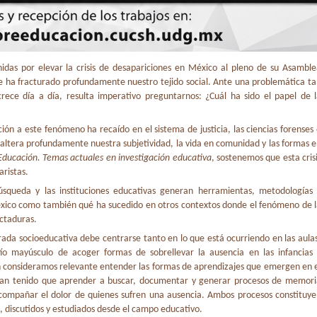
nidas por elevar la crisis de desapariciones en México al pleno de su Asambl
e ha fracturado profundamente nuestro tejido social. Ante una problemática t
crece día a día, resulta imperativo preguntarnos: ¿Cuál ha sido el papel de 
ón a este fenómeno ha recaído en el sistema de justicia, las ciencias forenses
da altera profundamente nuestra subjetividad, la vida en comunidad y las formas 
Educación. Temas actuales en investigación educativa
, sostenemos que esta cris
aristas.
úsqueda y las instituciones educativas generan herramientas, metodologías 
éxico como también qué ha sucedido en otros contextos donde el fenómeno de 
ictaduras.
a socioeducativa debe centrarse tanto en lo que está ocurriendo en las aula
ío mayúsculo de acoger formas de sobrellevar la ausencia en las infancias 
ién consideramos relevante entender las formas de aprendizajes que emergen en 
 han tenido que aprender a buscar, documentar y generar procesos de memori
 acompañar el dolor de quienes sufren una ausencia. Ambos procesos constituy
, discutidos y estudiados desde el campo educativo.