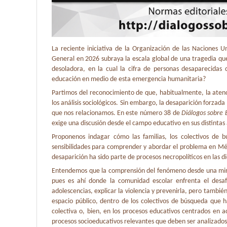
La reciente iniciativa de la Organización de las Naciones U
General en 2026 subraya la escala global de una tragedia qu
desoladora, en la cual la cifra de personas desaparecidas 
educación en medio de esta emergencia humanitaria?
Partimos del reconocimiento de que, habitualmente, la atenci
los análisis sociológicos. Sin embargo, la desaparición forza
que nos relacionamos. En este número 38 de
Diálogos sobre 
exige una discusión desde el campo educativo en sus distintas 
Proponenos indagar cómo las familias, los colectivos de b
sensibilidades para comprender y abordar el problema en M
desaparición ha sido parte de procesos necropolíticos en las d
Entendemos que la comprensión del fenómeno desde una mirad
pues es ahí donde la comunidad escolar enfrenta el desaf
adolescencias, explicar la violencia y prevenirla, pero tamb
espacio público, dentro de los colectivos de búsqueda que
colectiva o, bien, en los procesos educativos centrados en
procesos socioeducativos relevantes que deben ser analizados