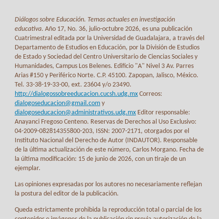
Diálogos sobre Educación. Temas actuales en investigación
educativa
. Año 17, No. 36, julio-octubre 2026, es una publicación
Cuatrimestral editada por la Universidad de Guadalajara, a través del
Departamento de Estudios en Educación, por la División de Estudios
de Estado y Sociedad del Centro Universitario de Ciencias Sociales y
Humanidades, Campus Los Belenes. Edificio "A" Nivel 3 Av. Parres
Arias #150 y Periférico Norte. C.P. 45100. Zapopan, Jalisco, México.
Tel. 33-38-19-33-00, ext. 23604 y/o 23490.
http://dialogossobreeducacion.cucsh.udg.mx
Correos:
dialogoseducacion@gmail.com
y
dialogoseducacion@administrativos.udg.mx
Editor responsable:
Anayanci Fregoso Centeno. Reservas de Derechos al Uso Exclusivo:
04-2009-082814355800-203, ISSN: 2007-2171, otorgados por el
Instituto Nacional del Derecho de Autor (INDAUTOR). Responsable
de la última actualización de este número, Carlos Morgano. Fecha de
la última modificación: 15 de junio de 2026, con un tiraje de un
ejemplar.
Las opiniones expresadas por los autores no necesariamente reflejan
la postura del editor de la publicación.
Queda estrictamente prohibida la reproducción total o parcial de los