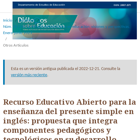
Inicio
/
Archivos
/
Núm. 26 (14): La mirada metodológica en educación: visiones y perspectivas.
Enero-junio 2023
/
Otros Articulos
Esta es un versión antigua publicada el 2022-12-21. Consulte la
versión más reciente
.
Recurso Educativo Abierto para la
enseñanza del presente simple en
inglés: propuesta que integra
componentes pedagógicos y
tecnológicos en su desarrollo