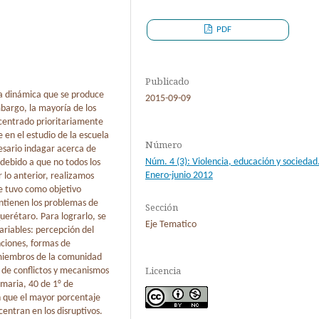
PDF
Publicado
la dinámica que se produce
2015-09-09
mbargo, la mayoría de los
ncentrado prioritariamente
e en el estudio de la escuela
Número
esario indagar acerca de
Núm. 4 (3): Violencia, educación y sociedad
 debido a que no todos los
Enero-junio 2012
 lo anterior, realizamos
ue tuvo como objetivo
mantienen los problemas de
Sección
uerétaro. Para lograrlo, se
Eje Tematico
ariables: percepción del
ciones, formas de
 miembros de la comunidad
Licencia
 de conflictos y mecanismos
imaria, 40 de 1° de
n que el mayor porcentaje
ntran en los disruptivos.