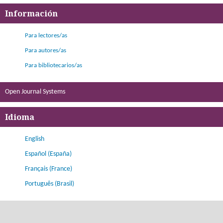
Información
Para lectores/as
Para autores/as
Para bibliotecarios/as
Open Journal Systems
Idioma
English
Español (España)
Français (France)
Português (Brasil)