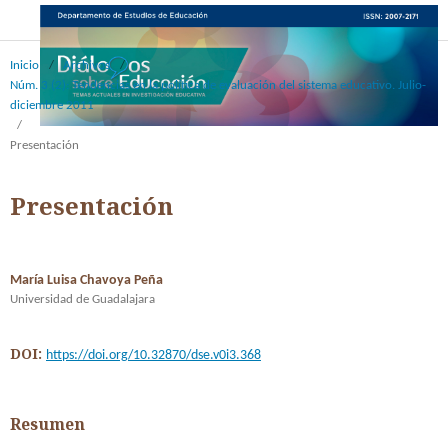
Inicio
/
Archivos
/
Núm. 3 (2): Tendencias en la política de evaluación del sistema educativo. Julio-
diciembre 2011
/
Presentación
Presentación
María Luisa Chavoya Peña
Universidad de Guadalajara
DOI:
https://doi.org/10.32870/dse.v0i3.368
Resumen