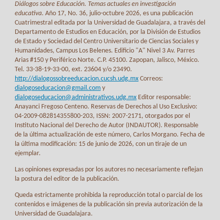
Diálogos sobre Educación. Temas actuales en investigación
educativa
. Año 17, No. 36, julio-octubre 2026, es una publicación
Cuatrimestral editada por la Universidad de Guadalajara, a través del
Departamento de Estudios en Educación, por la División de Estudios
de Estado y Sociedad del Centro Universitario de Ciencias Sociales y
Humanidades, Campus Los Belenes. Edificio "A" Nivel 3 Av. Parres
Arias #150 y Periférico Norte. C.P. 45100. Zapopan, Jalisco, México.
Tel. 33-38-19-33-00, ext. 23604 y/o 23490.
http://dialogossobreeducacion.cucsh.udg.mx
Correos:
dialogoseducacion@gmail.com
y
dialogoseducacion@administrativos.udg.mx
Editor responsable:
Anayanci Fregoso Centeno. Reservas de Derechos al Uso Exclusivo:
04-2009-082814355800-203, ISSN: 2007-2171, otorgados por el
Instituto Nacional del Derecho de Autor (INDAUTOR). Responsable
de la última actualización de este número, Carlos Morgano. Fecha de
la última modificación: 15 de junio de 2026, con un tiraje de un
ejemplar.
Las opiniones expresadas por los autores no necesariamente reflejan
la postura del editor de la publicación.
Queda estrictamente prohibida la reproducción total o parcial de los
contenidos e imágenes de la publicación sin previa autorización de la
Universidad de Guadalajara.