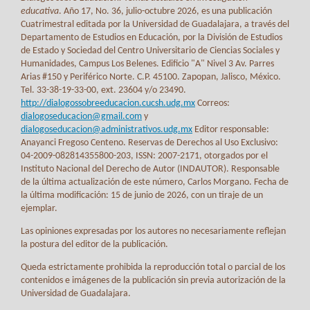
educativa
. Año 17, No. 36, julio-octubre 2026, es una publicación
Cuatrimestral editada por la Universidad de Guadalajara, a través del
Departamento de Estudios en Educación, por la División de Estudios
de Estado y Sociedad del Centro Universitario de Ciencias Sociales y
Humanidades, Campus Los Belenes. Edificio "A" Nivel 3 Av. Parres
Arias #150 y Periférico Norte. C.P. 45100. Zapopan, Jalisco, México.
Tel. 33-38-19-33-00, ext. 23604 y/o 23490.
http://dialogossobreeducacion.cucsh.udg.mx
Correos:
dialogoseducacion@gmail.com
y
dialogoseducacion@administrativos.udg.mx
Editor responsable:
Anayanci Fregoso Centeno. Reservas de Derechos al Uso Exclusivo:
04-2009-082814355800-203, ISSN: 2007-2171, otorgados por el
Instituto Nacional del Derecho de Autor (INDAUTOR). Responsable
de la última actualización de este número, Carlos Morgano. Fecha de
la última modificación: 15 de junio de 2026, con un tiraje de un
ejemplar.
Las opiniones expresadas por los autores no necesariamente reflejan
la postura del editor de la publicación.
Queda estrictamente prohibida la reproducción total o parcial de los
contenidos e imágenes de la publicación sin previa autorización de la
Universidad de Guadalajara.