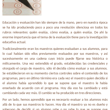
Educación y evaluación han ido siempre de la mano, pero en nuestra época
se ha ido produciendo poco a poco una revolución silenciosa en todos los
rubros relevantes: quién evalúa, cómo evalúa, a quién evalúa. De ahí la
enorme importancia que el tema de la evaluación tiene para la investigación
educativa actual.
Tradicionalmente eran los maestros quienes evaluaban a sus alumnos, para
lo cual habían sido ellos previamente evaluados por sus maestros, y así
sucesivamente en una cadena cuyo inicio puede fijarse sea histórica o
míticamente. Una vez extendido el grado, establecidas las credenciales y
otorgado el cargo de maestro, sólo él decidía cómo evaluar a sus alumnos.
Se establecieron en su momento ciertos controles sobre el contenido de los
programas, pero en último término era cada vez el maestro quien decidía si
el alumno había aprendido lo que se supone que el maestro le había
enseñado de acuerdo con el programa. Hoy día eso ha cambiado y está
cambiando cada vez más. El cambio se ha producido en tres direcciones.
Por un lado, hemos aprendido que es necesario evaluar a los alumnos más
allá de lo que sus maestros lo hacen. Hoy día el maestro ya no es dueño y
soberano de decidir si un alumno sabe o no sabe lo que se supone que