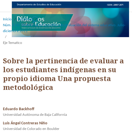
Inicio
/
Archivos
/
Núm. 3 (2): Tendencias en la política de evaluación del sistema educativo. Julio-
diciembre 2011
/
Eje Tematico
Sobre la pertinencia de evaluar a
los estudiantes indígenas en su
propio idioma Una propuesta
metodológica
Eduardo Backhoff
Universidad Autónoma de Baja California
Luis Ángel Contreras Niño
Universidad de Colorado en Boulder