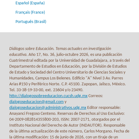
Español (España)
Français (France)
Português (Brasil)
Diálogos sobre Educación. Temas actuales en investigación
educativa
. Año 17, No. 36, julio-octubre 2026, es una publicación
Cuatrimestral editada por la Universidad de Guadalajara, a través del
Departamento de Estudios en Educación, por la División de Estudios
de Estado y Sociedad del Centro Universitario de Ciencias Sociales y
Humanidades, Campus Los Belenes. Edificio "A" Nivel 3 Av. Parres
Arias #150 y Periférico Norte. C.P. 45100. Zapopan, Jalisco, México.
Tel. 33-38-19-33-00, ext. 23604 y/o 23490.
http://dialogossobreeducacion.cucsh.udg.mx
Correos:
dialogoseducacion@gmail.com
y
dialogoseducacion@administrativos.udg.mx
Editor responsable:
Anayanci Fregoso Centeno. Reservas de Derechos al Uso Exclusivo:
04-2009-082814355800-203, ISSN: 2007-2171, otorgados por el
Instituto Nacional del Derecho de Autor (INDAUTOR). Responsable
de la última actualización de este número, Carlos Morgano. Fecha de
la última modificación: 15 de junio de 2026, con un tiraje de un