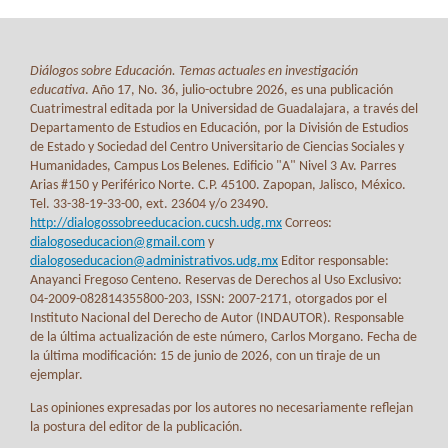
Diálogos sobre Educación. Temas actuales en investigación
educativa
. Año 17, No. 36, julio-octubre 2026, es una publicación
Cuatrimestral editada por la Universidad de Guadalajara, a través del
Departamento de Estudios en Educación, por la División de Estudios
de Estado y Sociedad del Centro Universitario de Ciencias Sociales y
Humanidades, Campus Los Belenes. Edificio "A" Nivel 3 Av. Parres
Arias #150 y Periférico Norte. C.P. 45100. Zapopan, Jalisco, México.
Tel. 33-38-19-33-00, ext. 23604 y/o 23490.
http://dialogossobreeducacion.cucsh.udg.mx
Correos:
dialogoseducacion@gmail.com
y
dialogoseducacion@administrativos.udg.mx
Editor responsable:
Anayanci Fregoso Centeno. Reservas de Derechos al Uso Exclusivo:
04-2009-082814355800-203, ISSN: 2007-2171, otorgados por el
Instituto Nacional del Derecho de Autor (INDAUTOR). Responsable
de la última actualización de este número, Carlos Morgano. Fecha de
la última modificación: 15 de junio de 2026, con un tiraje de un
ejemplar.
Las opiniones expresadas por los autores no necesariamente reflejan
la postura del editor de la publicación.