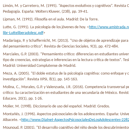
Limón, M. y Carretero, M. (1995). “Aspectos evolutivos y cognitivos”. Revista
Pedagogía. España: Wolters Kluwer, (238), pp. 39-41.
Lipman, M. (1992). Filosofía en el aula. Madrid: De la Torre.
Lutte, G. (1991). La psicología de los jóvenes de hoy. <
http://www.amistrada.ne
libr-Lutteliberadolesc.pdf
>
Madariaga, P. y Schaffernicht, M. (2013). “Uso de objetos de aprendizaje para 
del pensamiento crítico”. Revista de Ciencias Sociales, 9(3), pp. 472-484.
Marciales, G.P. (2003). “Pensamiento crítico: diferencias en estudiantes univers
tipo de creencias, estrategias e inferencias en la lectura crítica de textos”. Tes
Madrid: Universidad Complutense de Madrid.
Meza, A. (2005). “El doble estatus de la psicología cognitiva: como enfoque y
investigación”. Revista IIPSI, 8(1), pp. 145-163.
Molina, C., Morales, G.P. y Valenzuela, J.R. (2016). Competencia transversal 
crítico: Su caracterización en estudiantes de una secundaria de México. Revist
Educare, 20(1), pp. 1-26.
Molier, M. (1998). Diccionario de uso del español. Madrid: Gredos.
Montañés, J. (1996). Aspectos psicosociales de los adolescentes. España: Univ
Albacete. <
http://www.Dialnet-AspectosPsicosocialesDeLosAdolescentes-228
Mounoud, P. (2001). “El desarrollo cognitivo del niño desde los descubrimiento