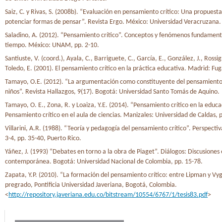
Saiz, C. y Rivas, S. (2008b). “Evaluación en pensamiento crítico: Una propuest
potenciar formas de pensar”. Revista Ergo. México: Universidad Veracruzana.
Saladino, A. (2012). “Pensamiento crítico”. Conceptos y fenómenos fundament
tiempo. México: UNAM, pp. 2-10.
Santiuste, V. (coord.), Ayala, C., Barriguete, C., García, E., González, J., Rossign
Toledo, E. (2001). El pensamiento crítico en la práctica educativa. Madrid: Fug
Tamayo, O.E. (2012). “La argumentación como constituyente del pensamiento 
niños”. Revista Hallazgos, 9(17). Bogotá: Universidad Santo Tomás de Aquino.
Tamayo, O. E., Zona, R. y Loaiza, Y.E. (2014). “Pensamiento crítico en la educa
Pensamiento crítico en el aula de ciencias. Manizales: Universidad de Caldas, 
Villarini, A.R. (1988). “Teoría y pedagogía del pensamiento crítico”. Perspectiv
3-4, pp. 35-40, Puerto Rico.
Yáñez, J. (1993) “Debates en torno a la obra de Piaget”. Diálogos: Discusiones 
contemporánea. Bogotá: Universidad Nacional de Colombia, pp. 15-78.
Zapata, Y.P. (2010). “La formación del pensamiento crítico: entre Lipman y Vygo
pregrado, Pontificia Universidad Javeriana, Bogotá, Colombia.
<
http://repository.javeriana.edu.co/bitstream/10554/6767/1/tesis83.pdf
>