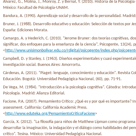
Álvarez, G., Molina, J., Monroy, Z. y Bernal, Y. (2010). Historia de la Psicología
México: Facultad de Psicología-UNAM.
Bandura, A. (1990). Aprendizaje social y desarrollo de la personalidad. Madrid:
Bruner, J. (1988). Desarrollo educativo y educación: Selección de textos por Jes
España: Ediciones Morata.
Camargo, A. y Hederich, C. (2010). “Jerome Bruner: dos teorías cognitivas, do
significar, dos enfoques para la enseñanza de la ciencia”, Psicogente, 13(24), 
<
http://www.unisimonbolivar.edu.co/rdigital/psicogente/index.php/psicogent
Campbell, D. y Stanley, J. (1963). Diseños experimentales y cuasi experimental
investigación social. Buenos Aires: Amorrortu.
Cárdenas, A. (2011). “Piaget: lenguaje, conocimiento y educación”. Revista C
Educación. Bogotá: Universidad Pedagógica Nacional, (60), pp. 71-91.
De Vega, M. (1984). “Introducción a la psicología cognitiva”. Cátedra: Introduc
Psicología. Madrid: Alianza Editorial.
Facione, P.A. (2007). Pensamiento Crítico: ¿Qué es y por qué es importante? In
assessment. California: California Academic Press.
<
http://www.eduteka.org/PensamientoCriticoFacione
>
García, X. (2012). “La filosofía para niños de Matthew Lipman como programa
desarrollar la imaginación, la indagación y el diálogo como habilidades del pe
crítico”. Tesina. México: Universidad Pedagógica Nacional.