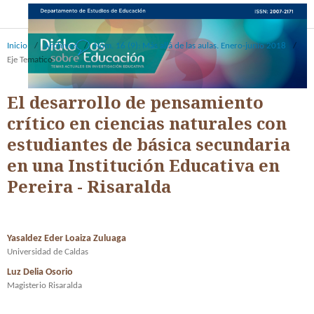
Inicio
/
Archivos
/
Núm. 16 (9): Más allá de las aulas. Enero-junio 2018
/
Eje Tematico
El desarrollo de pensamiento
crítico en ciencias naturales con
estudiantes de básica secundaria
en una Institución Educativa en
Pereira - Risaralda
Yasaldez Eder Loaiza Zuluaga
Universidad de Caldas
Luz Delia Osorio
Magisterio Risaralda