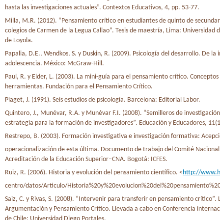
hasta las investigaciones actuales”. Contextos Educativos, 4, pp. 53-77.
Milla, M.R. (2012). “Pensamiento crítico en estudiantes de quinto de secundar
colegios de Carmen de la Legua Callao”. Tesis de maestría, Lima: Universidad 
de Loyola.
Papalia, D.E., Wendkos, S. y Duskin, R. (2009). Psicología del desarrollo. De la i
adolescencia. México: McGraw-Hill.
Paul, R. y Elder, L. (2003). La mini-guía para el pensamiento crítico. Conceptos
herramientas. Fundación para el Pensamiento Crítico.
Piaget, J. (1991). Seis estudios de psicología. Barcelona: Editorial Labor.
Quintero, J., Munévar, R.A. y Munévar F.I. (2008). “Semilleros de investigació
estrategia para la formación de investigadores”. Educación y Educadores, 11(1
Restrepo, B. (2003). Formación investigativa e investigación formativa: Acepc
operacionalización de esta última. Documento de trabajo del Comité Nacional
Acreditación de la Educación Superior–CNA. Bogotá: ICFES.
Ruiz, R. (2006). Historia y evolución del pensamiento científico. <
http://www.h
centro/datos/Articulo/Historia%20y%20evolucion%20del%20pensamiento%20c
Saiz, C. y Rivas, S. (2008). “Intervenir para transferir en pensamiento crítico”. 
Argumentación y Pensamiento Crítico. Llevada a cabo en Conferencia internac
de Chile: Universidad Diego Portales.