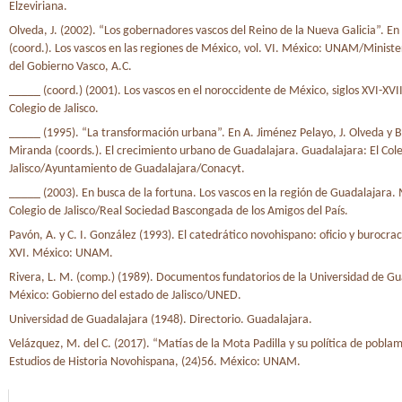
Elzeviriana.
Olveda, J. (2002). “Los gobernadores vascos del Reino de la Nueva Galicia”. E
(coord.). Los vascos en las regiones de México, vol. VI. México: UNAM/Ministe
del Gobierno Vasco, A.C.
_____ (coord.) (2001). Los vascos en el noroccidente de México, siglos XVI-XVII
Colegio de Jalisco.
_____ (1995). “La transformación urbana”. En A. Jiménez Pelayo, J. Olveda y 
Miranda (coords.). El crecimiento urbano de Guadalajara. Guadalajara: El Col
Jalisco/Ayuntamiento de Guadalajara/Conacyt.
_____ (2003). En busca de la fortuna. Los vascos en la región de Guadalajara. 
Colegio de Jalisco/Real Sociedad Bascongada de los Amigos del País.
Pavón, A. y C. I. González (1993). El catedrático novohispano: oficio y burocraci
XVI. México: UNAM.
Rivera, L. M. (comp.) (1989). Documentos fundatorios de la Universidad de Gu
México: Gobierno del estado de Jalisco/UNED.
Universidad de Guadalajara (1948). Directorio. Guadalajara.
Velázquez, M. del C. (2017). “Matías de la Mota Padilla y su política de pobla
Estudios de Historia Novohispana, (24)56. México: UNAM.