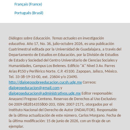
Français (France)
Português (Brasil)
Diálogos sobre Educación. Temas actuales en investigación
educativa
. Año 17, No. 36, julio-octubre 2026, es una publicación
Cuatrimestral editada por la Universidad de Guadalajara, a través del
Departamento de Estudios en Educación, por la División de Estudios
de Estado y Sociedad del Centro Universitario de Ciencias Sociales y
Humanidades, Campus Los Belenes. Edificio "A" Nivel 3 Av. Parres
Arias #150 y Periférico Norte. C.P. 45100. Zapopan, Jalisco, México.
Tel. 33-38-19-33-00, ext. 23604 y/o 23490.
http://dialogossobreeducacion.cucsh.udg.mx
Correos:
dialogoseducacion@gmail.com
y
dialogoseducacion@administrativos.udg.mx
Editor responsable:
Anayanci Fregoso Centeno. Reservas de Derechos al Uso Exclusivo:
04-2009-082814355800-203, ISSN: 2007-2171, otorgados por el
Instituto Nacional del Derecho de Autor (INDAUTOR). Responsable
de la última actualización de este número, Carlos Morgano. Fecha de
la última modificación: 15 de junio de 2026, con un tiraje de un
ejemplar.