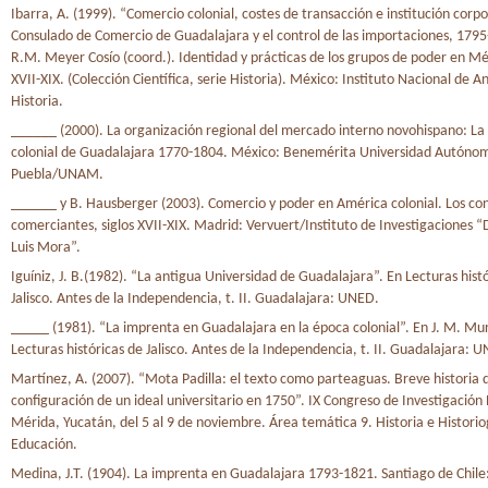
Ibarra, A. (1999). “Comercio colonial, costes de transacción e institución corpo
Consulado de Comercio de Guadalajara y el control de las importaciones, 1795
R.M. Meyer Cosío (coord.). Identidad y prácticas de los grupos de poder en Méx
XVII-XIX. (Colección Científica, serie Historia). México: Instituto Nacional de A
Historia.
______ (2000). La organización regional del mercado interno novohispano: L
colonial de Guadalajara 1770-1804. México: Benemérita Universidad Autóno
Puebla/UNAM.
______ y B. Hausberger (2003). Comercio y poder en América colonial. Los co
comerciantes, siglos XVII-XIX. Madrid: Vervuert/Instituto de Investigaciones “
Luis Mora”.
Iguíniz, J. B.(1982). “La antigua Universidad de Guadalajara”. En Lecturas hist
Jalisco. Antes de la Independencia, t. II. Guadalajara: UNED.
_____ (1981). “La imprenta en Guadalajara en la época colonial”. En J. M. Mur
Lecturas históricas de Jalisco. Antes de la Independencia, t. II. Guadalajara: 
Martínez, A. (2007). “Mota Padilla: el texto como parteaguas. Breve historia d
configuración de un ideal universitario en 1750”. IX Congreso de Investigación
Mérida, Yucatán, del 5 al 9 de noviembre. Área temática 9. Historia e Historio
Educación.
Medina, J.T. (1904). La imprenta en Guadalajara 1793-1821. Santiago de Chil