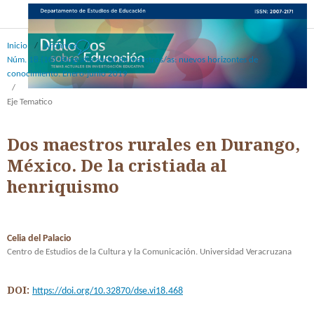
Inicio
/
Archivos
/
Núm. 18 (10): Biografía social de maestros/as: nuevos horizontes de
conocimiento. Enero-junio 2019
/
Eje Tematico
Dos maestros rurales en Durango,
México. De la cristiada al
henriquismo
Celia del Palacio
Centro de Estudios de la Cultura y la Comunicación. Universidad Veracruzana
DOI:
https://doi.org/10.32870/dse.vi18.468