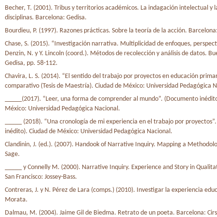
Becher, T. (2001). Tribus y territorios académicos. La indagación intelectual y l
disciplinas. Barcelona: Gedisa.
Bourdieu, P. (1997). Razones prácticas. Sobre la teoría de la acción. Barcelo
Chase, S. (2015). “Investigación narrativa. Multiplicidad de enfoques, perspect
Denzin, N. y Y. Lincoln (coord.). Métodos de recolección y análisis de datos. Bu
Gedisa, pp. 58-112.
Chavira, L. S. (2014). “El sentido del trabajo por proyectos en educación prima
comparativo (Tesis de Maestría). Ciudad de México: Universidad Pedagógica N
_____(2017). “Leer, una forma de comprender al mundo”. (Documento inédito
México: Universidad Pedagógica Nacional.
_____ (2018). “Una cronología de mi experiencia en el trabajo por proyectos
inédito). Ciudad de México: Universidad Pedagógica Nacional.
Clandinin, J. (ed.). (2007). Handook of Narrative Inquiry. Mapping a Methodolog
Sage.
_____ y Connelly M. (2000). Narrative Inquiry. Experience and Story in Qualita
San Francisco: Jossey-Bass.
Contreras, J. y N. Pérez de Lara (comps.) (2010). Investigar la experiencia edu
Morata.
Dalmau, M. (2004). Jaime Gil de Biedma. Retrato de un poeta. Barcelona: Cirs