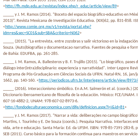
Mar del Plata. ISSN 1853-1318, ISSN 1553-1326.
<
http://fh.mdp.edu.ar/revistas/index.php/r_educ/article/view/89
>
_____ y J. M. Ramos (2014). “Boceto del espacio biográfico-educativo en Méx
2013)”. Revista Mexicana de Investigación Educativa. (XIX)62, pp. 831-858. I
<
http://www.comie.org.mx/v1/revista/portal.php?
idm=es&sec=SC01&sub=SBA&criterio=N062
>
_____ (2015). “La entrevista, entre zozobras y salir victorioso en la indagación
Souza. (Auto)biografías y documentacao narrativa. Fuentes de pesquisa e for
de Bahía: EDUFBA, pp. 261-285.
_____ J. M. Ramos, A. Ballesteros y B. F. Trujillo (2015). “Lo biográfico, pases 
diálogo inter(intra)disciplinario: experiencia y narratividad". Inter-Legere Revi
Programa de Pós-Graduação em Ciências Sociais da UFRN. Natal-RN, 16, jan/j
1662, pp. 140-160. <
https://periodicos.ufrn.br/interlegere/article/view/8973
_____ (2016). Interaccionismo simbólico. En A.M. Salmerón et al. (coords.) (2
Diccionario iberoamericano de filosofía de la educación. México: FCE/UNAM. 
607-16-4882-2, UNAM: 978-607-02-8973-6.
<
http://fondodeculturaeconomica.com/dife/definicion.aspx?l=I&id=81
>
_____ y J. M. Ramos (2017). “Narrar a vida: deliberações no campo biográfico”
Martins, I. Tourinho y E. De Souza (coords.). Pesquisa Narrativa. Interfaces ent
vida, arte e educação. Santa María: Ed. da UFSM. ISBN: 978-85-7391-283-8, p
SEB (2011). Curso básico para la formación continua para maestros en servici