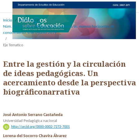
Inicio
/
Archivos
/
Núm. 18 (10): Biografía social de maestros/as: nuevos horizontes de
conocimiento. Enero-junio 2019
/
Eje Tematico
Entre la gestión y la circulación
de ideas pedagógicas. Un
acercamiento desde la perspectiva
biográficonarrativa
José Antonio Serrano Castañeda
Universidad Pedagógica nacional
http://orcid.org/0000-0002-7272-7001
Lorena del Socorro Chavira Álvarez