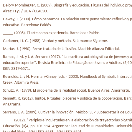
Delory-Momberger, C. (2009). Biografía y educación. Figuras del individuo pr
Aires: FFyL / UBA / CLACSO.
Dewey, J. (2000). Cómo pensamos. La relación entre pensamiento reflexivo y 
educativo. Barcelona: Paidós.
_____ (2008). El arte como experiencia. Barcelona: Paidós.
Gadamer, H. G. (1988). Verdad y método. Salamanca: Sígueme.
Marías, J. (1990). Breve tratado de la ilusión. Madrid: Alianza Editorial.
Ramos, J. M. y J. A. Serrano (2017). "La escritura autobiográfica de jóvenes y 
educación superior". Revista Brasileira de Educação de Jovens e Adultos. (5)10
ISSN 2317-6571.
Reynolds, L. y N. Herman-Kinney (eds.) (2003). Handbook of Symbolic Interac
Creek: Altamira Press.
Schutz, A. (1979). El problema de la realidad social. Buenos Aires: Amorrortu.
Sennett, R. (2012). Juntos. Rituales, placeres y política de la cooperación. Bar
Anagrama.
Serrano, J. A. (2009). Cultivar la innovación. México: SEP-Subsecretaría de Edu
_____ (2012). “Periplos e inquietudes en la elaboración de trayectorias biográf
Educación. (3)4, pp. 101-114. Argentina: Facultad de Humanidades, Universid