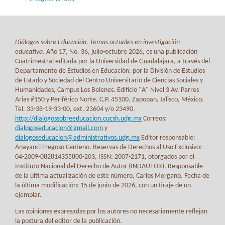
Diálogos sobre Educación. Temas actuales en investigación
educativa
. Año 17, No. 36, julio-octubre 2026, es una publicación
Cuatrimestral editada por la Universidad de Guadalajara, a través del
Departamento de Estudios en Educación, por la División de Estudios
de Estado y Sociedad del Centro Universitario de Ciencias Sociales y
Humanidades, Campus Los Belenes. Edificio "A" Nivel 3 Av. Parres
Arias #150 y Periférico Norte. C.P. 45100. Zapopan, Jalisco, México.
Tel. 33-38-19-33-00, ext. 23604 y/o 23490.
http://dialogossobreeducacion.cucsh.udg.mx
Correos:
dialogoseducacion@gmail.com
y
dialogoseducacion@administrativos.udg.mx
Editor responsable:
Anayanci Fregoso Centeno. Reservas de Derechos al Uso Exclusivo:
04-2009-082814355800-203, ISSN: 2007-2171, otorgados por el
Instituto Nacional del Derecho de Autor (INDAUTOR). Responsable
de la última actualización de este número, Carlos Morgano. Fecha de
la última modificación: 15 de junio de 2026, con un tiraje de un
ejemplar.
Las opiniones expresadas por los autores no necesariamente reflejan
la postura del editor de la publicación.