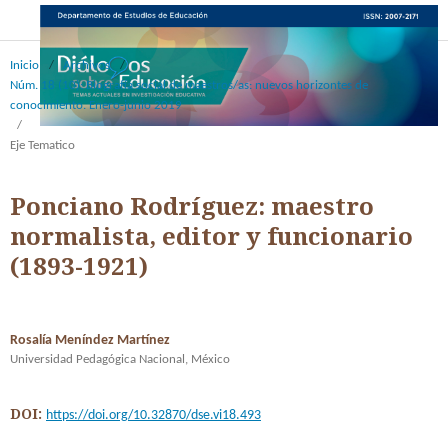
Inicio
/
Archivos
/
Núm. 18 (10): Biografía social de maestros/as: nuevos horizontes de
conocimiento. Enero-junio 2019
/
Eje Tematico
Ponciano Rodríguez: maestro
normalista, editor y funcionario
(1893-1921)
Rosalía Meníndez Martínez
Universidad Pedagógica Nacional, México
DOI:
https://doi.org/10.32870/dse.vi18.493