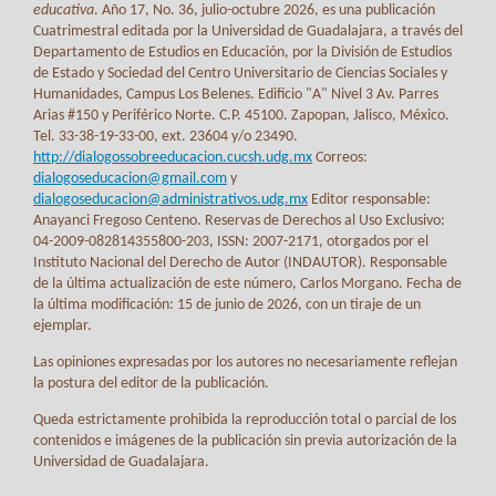
educativa
. Año 17, No. 36, julio-octubre 2026, es una publicación
Cuatrimestral editada por la Universidad de Guadalajara, a través del
Departamento de Estudios en Educación, por la División de Estudios
de Estado y Sociedad del Centro Universitario de Ciencias Sociales y
Humanidades, Campus Los Belenes. Edificio "A" Nivel 3 Av. Parres
Arias #150 y Periférico Norte. C.P. 45100. Zapopan, Jalisco, México.
Tel. 33-38-19-33-00, ext. 23604 y/o 23490.
http://dialogossobreeducacion.cucsh.udg.mx
Correos:
dialogoseducacion@gmail.com
y
dialogoseducacion@administrativos.udg.mx
Editor responsable:
Anayanci Fregoso Centeno. Reservas de Derechos al Uso Exclusivo:
04-2009-082814355800-203, ISSN: 2007-2171, otorgados por el
Instituto Nacional del Derecho de Autor (INDAUTOR). Responsable
de la última actualización de este número, Carlos Morgano. Fecha de
la última modificación: 15 de junio de 2026, con un tiraje de un
ejemplar.
Las opiniones expresadas por los autores no necesariamente reflejan
la postura del editor de la publicación.
Queda estrictamente prohibida la reproducción total o parcial de los
contenidos e imágenes de la publicación sin previa autorización de la
Universidad de Guadalajara.