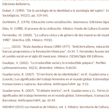
Ediciones Bellaterra.
Dubet, F. (1989). “De la sociología de la identidad a la sociología del sujeto”. E
Sociológicos, VII(21), pp. 519-545.
Durkheim, É. (1976). Educación como socialización. Salamanca: Ediciones Síg
Elías, N. (1988). El proceso de la civilización. México: Fondo de Cultura Económ
Fernández, M. (2006). “La cultura cívica y de género de dos maestras de Guad
1980”. Sinéctica (28). México: ITESO.
_____ (2014). “Atala Apodaca Anaya (1884-1977). “Anticlericalismo, educación
fuerzas progresistas y la Revolución Mexicana”. En M. T. Fernández Aceves (ed
el cambio social en el siglo XX mexicano. México: CIESAS/Siglo XXI Editores.
Gaulejac, V. (2002). “Lo irreductible social y lo irreductible psíquico”. Perfiles
Latinoamericanos, 10(21), diciembre. México: FLACSO.
Guadarrama, R. (2007). “El territorio de las identidades”, en R. Guadarrama y 
(coords.) Los significados del trabajo femenino en el mundo global. Estereotipo
transacciones y rupturas. Barcelona: Anthropos/UAM. pp. 9-22.
Guadarrama, R. (2007). “El debate teórico”, en R. Guadarrama y J.L. Torres (c
significados del trabajo femenino en el mundo global. Estereotipos, transaccio
Barcelona: Anthropos/UAM, pp. 42-49.
INEHRM (2015) Las maestras de México, vol. 1. México: Secretaría de Cultura