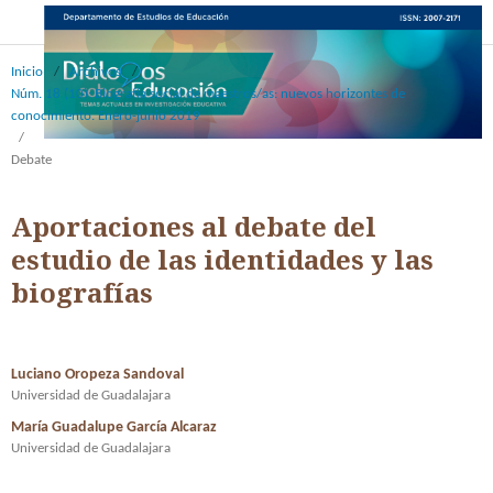
Inicio
/
Archivos
/
Núm. 18 (10): Biografía social de maestros/as: nuevos horizontes de
conocimiento. Enero-junio 2019
/
Debate
Aportaciones al debate del
estudio de las identidades y las
biografías
Luciano Oropeza Sandoval
Universidad de Guadalajara
María Guadalupe García Alcaraz
Universidad de Guadalajara