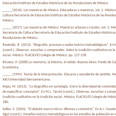
Educación/Instituto de Estudios Históricos de las Revoluciones de México.
_____ (2016). Las maestras de México. Educadoras y maestras, vol. 2. México:
Cultura/Secretaría de Educación/Instituto de Estudios Históricos de las Revolu
México.
_____ (2017). Las maestras de México. Maestras urbanas y rurales, vol. 3. Mé
Secretaría de Cultura/Secretaría de Educación/Instituto de Estudios Históricos 
Revoluciones de México.
Reséndiz, R. (2013). “Biografía: procesos y nudos teórico-metodológicos”. En 
(coord.). Observar, escuchar y comprender. Sobre la tradición cualitativa en la
social. México: FLACSO/El Colegio de México, pp. 127-158.
Ricoeur, P. (2008) La memoria, la historia, el olvido. Buenos Aires: Fondo de Cu
Económica.
_____ (1995). Teoría de la interpretación. Discurso y excedente de sentido. Mé
XXI/Universidad Iberoamericana.
Rojas, M. (2013). “Lo biográfico en sociología. Entre la diversidad de contenido
de especificar conceptos”. En M.L. Tarrés (coord.). Observar, escuchar y comp
tradición cualitativa en la tradición social. México: FLACSO/El Colegio de Méxi
180.
Salles, V. (2003). “El debate macro-micro: dilemas y contextos”. En A.I. Canales
Sigal (coord.). Desafíos teórico-metodológicos en los estudios de población en el