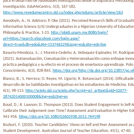
para el desarrollo de habilidades investigativas desde la asignatura Metodolog
Investigación. EduMeCentro, 5(3), 167-182.
http://www.revedumecentro.sld.cu/index.php/edumc/article/view/263
Awodoyin, A.; N. Adetoro; P. Oke (2021). Perceived Research Skills of Graduati
Information Science (LIS) Undergraduates in a Nigerian University of Education
Philosophy & Practice, 1-23.
http://pbidi.unam.mx:8080/login?
url=https://search.ebscohost.com/login.aspx?
direct=true&db=edo&AN=153746229&lang=es&site=eds-live
Basurto-Mendoza, S.; J. Moreira-Cedeño; A. Velásquez-Espinales; M. Rodríg
(2021). Autoevaluación, Coevaluación y Heteroevaluación como enfoque innov
práctica pedagógica y su efecto en el proceso de enseñanza-aprendizaje. Polo 
Conocimiento, 6(3), 828-845.
https://doi.org/http://dx.doi.org/10.23857/pc.v
Blanco, B.; S. Herrera; O. Reyes; M. Ugarte; R. Betancourt (2014). Dificultade
desarrollo de las habilidades investigativas en los estudiantes de Medicina. 
6(1), 98-113.
http://scielo.sld.cu/scielo.php?script=sci_arttext&pid=S2077-
28742014000100008&lng=es&tlng=es
Boud, D.; R. Lawson; D. Thompson (2013). Does Student Engagement in Self-
Calibrate their Judgement over Time? Assessment and Evaluation in Higher Edu
941-956.
https://doi.org/10.1080/02602938.2013.769198
Bozkurt, F. (2020). Teacher Candidates’ Views on Self and Peer Assessment as a
Student Development. Australian Journal of Teacher Education, 45(1), 47-60.