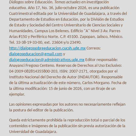
Diálogos sobre Educación. Temas actuales en investigación
educativa
. Año 17, No. 36, julio-octubre 2026, es una publicación
Cuatrimestral editada por la Universidad de Guadalajara, a través del
Departamento de Estudios en Educación, por la División de Estudios
de Estado y Sociedad del Centro Universitario de Ciencias Sociales y
Humanidades, Campus Los Belenes. Edificio "A" Nivel 3 Av. Parres
Arias #150 y Periférico Norte. C.P. 45100. Zapopan, Jalisco, México.
Tel. 33-38-19-33-00, ext. 23604 y/o 23490.
http://dialogossobreeducacion.cucsh.udg.mx
Correos:
dialogoseducacion@gmail.com
y
dialogoseducacion@administrativos.udg.mx
Editor responsable:
Anayanci Fregoso Centeno. Reservas de Derechos al Uso Exclusivo:
04-2009-082814355800-203, ISSN: 2007-2171, otorgados por el
Instituto Nacional del Derecho de Autor (INDAUTOR). Responsable
de la última actualización de este número, Carlos Morgano. Fecha de
la última modificación: 15 de junio de 2026, con un tiraje de un
ejemplar.
Las opiniones expresadas por los autores no necesariamente reflejan
la postura del editor de la publicación.
Queda estrictamente prohibida la reproducción total o parcial de los
contenidos e imágenes de la publicación sin previa autorización de la
Universidad de Guadalajara.