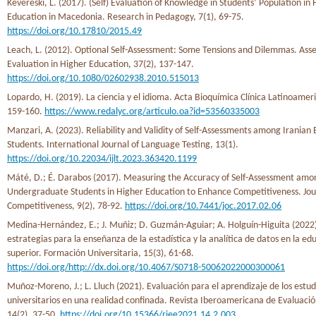
Kevereski, L. (2017). (Self) Evaluation of Knowledge in Students’ Population in
Education in Macedonia. Research in Pedagogy, 7(1), 69-75.
https://doi.org/10.17810/2015.49
Leach, L. (2012). Optional Self-Assessment: Some Tensions and Dilemmas. As
Evaluation in Higher Education, 37(2), 137-147.
https://doi.org/10.1080/02602938.2010.515013
Lopardo, H. (2019). La ciencia y el idioma. Acta Bioquímica Clínica Latinoamer
159-160.
https://www.redalyc.org/articulo.oa?id=53560335003
Manzari, A. (2023). Reliability and Validity of Self-Assessments among Iranian 
Students. International Journal of Language Testing, 13(1).
https://doi.org/10.22034/ijlt.2023.363420.1199
Máté, D.; É. Darabos (2017). Measuring the Accuracy of Self-Assessment amo
Undergraduate Students in Higher Education to Enhance Competitiveness. Jou
Competitiveness, 9(2), 78-92.
https://doi.org/10.7441/joc.2017.02.06
Medina-Hernández, E.; J. Muñiz; D. Guzmán-Aguiar; A. Holguín-Higuita (2022)
estrategias para la enseñanza de la estadística y la analítica de datos en la ed
superior. Formación Universitaria, 15(3), 61-68.
https://doi.org/http://dx.doi.org/10.4067/S0718-50062022000300061
Muñoz-Moreno, J.; L. Lluch (2021). Evaluación para el aprendizaje de los estu
universitarios en una realidad confinada. Revista Iberoamericana de Evaluació
14(2), 37-50.
https://doi.org/10.15366/riee2021.14.2.003