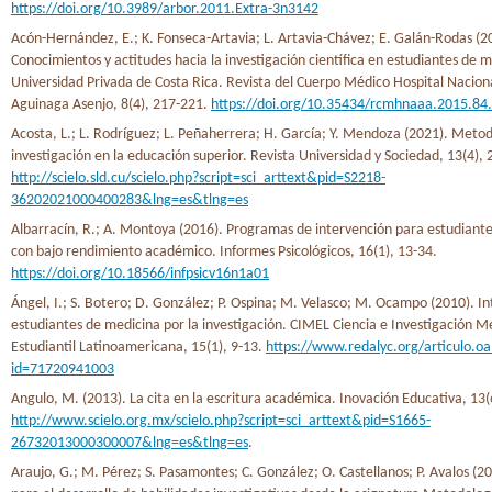
https://doi.org/10.3989/arbor.2011.Extra-3n3142
Acón-Hernández, E.; K. Fonseca-Artavia; L. Artavia-Chávez; E. Galán-Rodas (2
Conocimientos y actitudes hacia la investigación científica en estudiantes de 
Universidad Privada de Costa Rica. Revista del Cuerpo Médico Hospital Nacio
Aguinaga Asenjo, 8(4), 217-221.
https://doi.org/10.35434/rcmhnaaa.2015.84
Acosta, L.; L. Rodríguez; L. Peñaherrera; H. García; Y. Mendoza (2021). Metod
investigación en la educación superior. Revista Universidad y Sociedad, 13(4),
http://scielo.sld.cu/scielo.php?script=sci_arttext&pid=S2218-
36202021000400283&lng=es&tlng=es
Albarracín, R.; A. Montoya (2016). Programas de intervención para estudiantes
con bajo rendimiento académico. Informes Psicológicos, 16(1), 13-34.
https://doi.org/10.18566/infpsicv16n1a01
Ángel, I.; S. Botero; D. González; P. Ospina; M. Velasco; M. Ocampo (2010). In
estudiantes de medicina por la investigación. CIMEL Ciencia e Investigación M
Estudiantil Latinoamericana, 15(1), 9-13.
https://www.redalyc.org/articulo.oa
id=71720941003
Angulo, M. (2013). La cita en la escritura académica. Inovación Educativa, 13(
http://www.scielo.org.mx/scielo.php?script=sci_arttext&pid=S1665-
26732013000300007&lng=es&tlng=es
.
Araujo, G.; M. Pérez; S. Pasamontes; C. González; O. Castellanos; P. Avalos (20