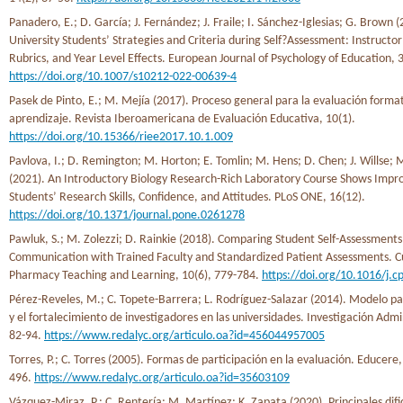
Panadero, E.; D. García; J. Fernández; J. Fraile; I. Sánchez-Iglesias; G. Brown (
University Students’ Strategies and Criteria during Self?Assessment: Instructo
Rubrics, and Year Level Effects. European Journal of Psychology of Education,
https://doi.org/10.1007/s10212-022-00639-4
Pasek de Pinto, E.; M. Mejía (2017). Proceso general para la evaluación format
aprendizaje. Revista Iberoamericana de Evaluación Educativa, 10(1).
https://doi.org/10.15366/riee2017.10.1.009
Pavlova, I.; D. Remington; M. Horton; E. Tomlin; M. Hens; D. Chen; J. Willse; 
(2021). An Introductory Biology Research-Rich Laboratory Course Shows Impr
Students’ Research Skills, Confidence, and Attitudes. PLoS ONE, 16(12).
https://doi.org/10.1371/journal.pone.0261278
Pawluk, S.; M. Zolezzi; D. Rainkie (2018). Comparing Student Self-Assessments
Communication with Trained Faculty and Standardized Patient Assessments. Cu
Pharmacy Teaching and Learning, 10(6), 779-784.
https://doi.org/10.1016/j.c
Pérez-Reveles, M.; C. Topete-Barrera; L. Rodríguez-Salazar (2014). Modelo pa
y el fortalecimiento de investigadores en las universidades. Investigación Admi
82-94.
https://www.redalyc.org/articulo.oa?id=456044957005
Torres, P.; C. Torres (2005). Formas de participación en la evaluación. Educere,
496.
https://www.redalyc.org/articulo.oa?id=35603109
Vázquez-Miraz, P.; C. Rentería; M. Martínez; K. Zapata (2020). Principales difi