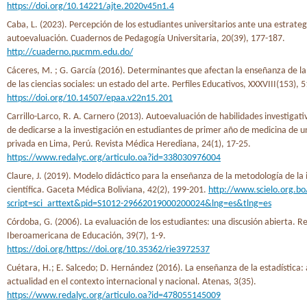
https://doi.org/10.14221/ajte.2020v45n1.4
Caba, L. (2023). Percepción de los estudiantes universitarios ante una estrateg
autoevaluación. Cuadernos de Pedagogía Universitaria, 20(39), 177-187.
http://cuaderno.pucmm.edu.do/
Cáceres, M. ; G. García (2016). Determinantes que afectan la enseñanza de l
de las ciencias sociales: un estado del arte. Perfiles Educativos, XXXVIII(153), 
https://doi.org/10.14507/epaa.v22n15.201
Carrillo-Larco, R. A. Carnero (2013). Autoevaluación de habilidades investigati
de dedicarse a la investigación en estudiantes de primer año de medicina de u
privada en Lima, Perú. Revista Médica Herediana, 24(1), 17-25.
https://www.redalyc.org/articulo.oa?id=338030976004
Claure, J. (2019). Modelo didáctico para la enseñanza de la metodología de la 
científica. Gaceta Médica Boliviana, 42(2), 199-201.
http://www.scielo.org.bo
script=sci_arttext&pid=S1012-29662019000200024&lng=es&tlng=es
Córdoba, G. (2006). La evaluación de los estudiantes: una discusión abierta. Re
Iberoamericana de Educación, 39(7), 1-9.
https://doi.org/https://doi.org/10.35362/rie3972537
Cuétara, H.; E. Salcedo; D. Hernández (2016). La enseñanza de la estadística:
actualidad en el contexto internacional y nacional. Atenas, 3(35).
https://www.redalyc.org/articulo.oa?id=478055145009