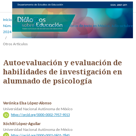
Inicio
/
Archivos
/
Núm. 30 (15): La reforma educativa y los libros de texto en México. Julio-octubre
2024
/
Otros Articulos
Autoevaluación y evaluación de
habilidades de investigación en
alumnado de psicología
Verónica Elsa López-Alonso
Universidad Nacional Autónoma de México
https://orcid.org/0000-0002-7957-9013
Xóchitl López-Aguilar
Universidad Nacional Autónoma de México
https://orcid.org/0000-0002-0601-7845