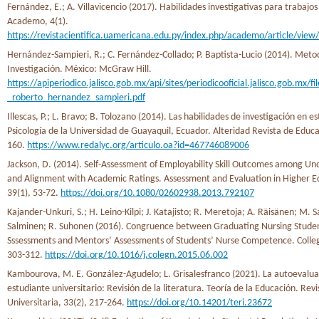
Fernández, E.; A. Villavicencio (2017). Habilidades investigativas para trabajo
Academo, 4(1).
https://revistacientifica.uamericana.edu.py/index.php/academo/article/view
Hernández-Sampieri, R.; C. Fernández-Collado; P. Baptista-Lucio (2014). Metod
Investigación. México: McGraw Hill.
https://apiperiodico.jalisco.gob.mx/api/sites/periodicooficial.jalisco.gob.mx/
_roberto_hernandez_sampieri.pdf
Illescas, P.; L. Bravo; B. Tolozano (2014). Las habilidades de investigación en e
Psicología de la Universidad de Guayaquil, Ecuador. Alteridad Revista de Educa
160.
https://www.redalyc.org/articulo.oa?id=467746089006
Jackson, D. (2014). Self-Assessment of Employability Skill Outcomes among U
and Alignment with Academic Ratings. Assessment and Evaluation in Higher E
39(1), 53-72.
https://doi.org/10.1080/02602938.2013.792107
Kajander-Unkuri, S.; H. Leino-Kilpi; J. Katajisto; R. Meretoja; A. Räisänen; M. Sa
Salminen; R. Suhonen (2016). Congruence between Graduating Nursing Student
Sssessments and Mentors’ Assessments of Students’ Nurse Competence. Colleg
303-312.
https://doi.org/10.1016/j.colegn.2015.06.002
Kambourova, M. E. González-Agudelo; L. Grisalesfranco (2021). La autoevalua
estudiante universitario: Revisión de la literatura. Teoría de la Educación. Revi
Universitaria, 33(2), 217-264.
https://doi.org/10.14201/teri.23672