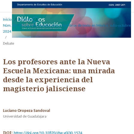
Inicio
/
Archivos
/
Núm. 30 (15): La reforma educativa y los libros de texto en México. Julio-octubre
2024
/
Debate
Los profesores ante la Nueva
Escuela Mexicana: una mirada
desde la experiencia del
magisterio jalisciense
Luciano Oropeza Sandoval
Universidad de Guadalajara
DOI:
https://doi.org/10.32870/dse.v0i30.1574