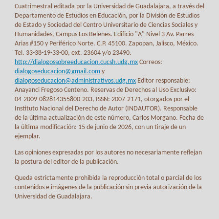
Cuatrimestral editada por la Universidad de Guadalajara, a través del
Departamento de Estudios en Educación, por la División de Estudios
de Estado y Sociedad del Centro Universitario de Ciencias Sociales y
Humanidades, Campus Los Belenes. Edificio "A" Nivel 3 Av. Parres
Arias #150 y Periférico Norte. C.P. 45100. Zapopan, Jalisco, México.
Tel. 33-38-19-33-00, ext. 23604 y/o 23490.
http://dialogossobreeducacion.cucsh.udg.mx
Correos:
dialogoseducacion@gmail.com
y
dialogoseducacion@administrativos.udg.mx
Editor responsable:
Anayanci Fregoso Centeno. Reservas de Derechos al Uso Exclusivo:
04-2009-082814355800-203, ISSN: 2007-2171, otorgados por el
Instituto Nacional del Derecho de Autor (INDAUTOR). Responsable
de la última actualización de este número, Carlos Morgano. Fecha de
la última modificación: 15 de junio de 2026, con un tiraje de un
ejemplar.
Las opiniones expresadas por los autores no necesariamente reflejan
la postura del editor de la publicación.
Queda estrictamente prohibida la reproducción total o parcial de los
contenidos e imágenes de la publicación sin previa autorización de la
Universidad de Guadalajara.