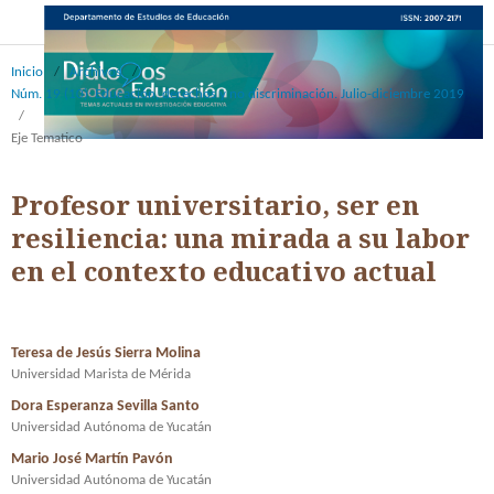
Inicio
/
Archivos
/
Núm. 19 (10): Educación, derechos y no discriminación. Julio-diciembre 2019
/
Eje Tematico
Profesor universitario, ser en
resiliencia: una mirada a su labor
en el contexto educativo actual
Teresa de Jesús Sierra Molina
Universidad Marista de Mérida
Dora Esperanza Sevilla Santo
Universidad Autónoma de Yucatán
Mario José Martín Pavón
Universidad Autónoma de Yucatán