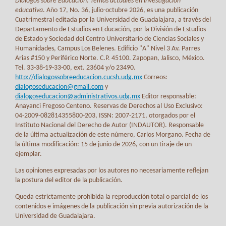
Diálogos sobre Educación. Temas actuales en investigación
educativa
. Año 17, No. 36, julio-octubre 2026, es una publicación
Cuatrimestral editada por la Universidad de Guadalajara, a través del
Departamento de Estudios en Educación, por la División de Estudios
de Estado y Sociedad del Centro Universitario de Ciencias Sociales y
Humanidades, Campus Los Belenes. Edificio "A" Nivel 3 Av. Parres
Arias #150 y Periférico Norte. C.P. 45100. Zapopan, Jalisco, México.
Tel. 33-38-19-33-00, ext. 23604 y/o 23490.
http://dialogossobreeducacion.cucsh.udg.mx
Correos:
dialogoseducacion@gmail.com
y
dialogoseducacion@administrativos.udg.mx
Editor responsable:
Anayanci Fregoso Centeno. Reservas de Derechos al Uso Exclusivo:
04-2009-082814355800-203, ISSN: 2007-2171, otorgados por el
Instituto Nacional del Derecho de Autor (INDAUTOR). Responsable
de la última actualización de este número, Carlos Morgano. Fecha de
la última modificación: 15 de junio de 2026, con un tiraje de un
ejemplar.
Las opiniones expresadas por los autores no necesariamente reflejan
la postura del editor de la publicación.
Queda estrictamente prohibida la reproducción total o parcial de los
contenidos e imágenes de la publicación sin previa autorización de la
Universidad de Guadalajara.