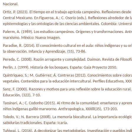
Nacional.
Ortiz, P. (2023). El tiempo en el trabajo agrícola campesino. Reflexiones desde 
Central Mexicano. En Figueroa, A.; C. Osorio (eds.). Reflexiones alrededor de l
epistemologías y las ontologías de las ciencias ambientales. Colombia: Universi
Palerm, A. (1989). Los estudios campesinos. Orígenes y transformaciones. Ant
marxismo. México: Nueva Imagen.
Paradise, R. (2014). El conocimiento cultural en el aula: niños indígenas y su o
la observación. Infancia y Aprendizaje, (55), 73-86.
Pereda, C. (2008). Razón arrogante y complejidad. Daimon. Revista de Filosofía
Perlin, J. (1999). Historia de los bosques, España: Gaia Proyecto 2050.
Quintriqueo, S.; M. Gutiérrez; Á. Contreras (2012). Conocimientos sobre color
vegetales. Contenidos para la educación intercultural. Perfiles Educativos, XXX
Sanz, F. (2000). Razones y motivos para una reflexión sobre la educación rural.
Educación, (322), 7-10.
Tassinari, A.; C. Codonho (2015). Al ritmo de la comunidad: enseñanza y apren
niños indígenas galibi-marworno. Anthropologica, XXXlll(35), 173-203.
Toledo, V.; N. Barrera (2008). La memoria biocultural. La importancia ecológic
sabidurías tradicionales. España: Icaria.
Tuhiwai, L. (2016). A decolonizar las metodologías. Investigación y pueblos indí