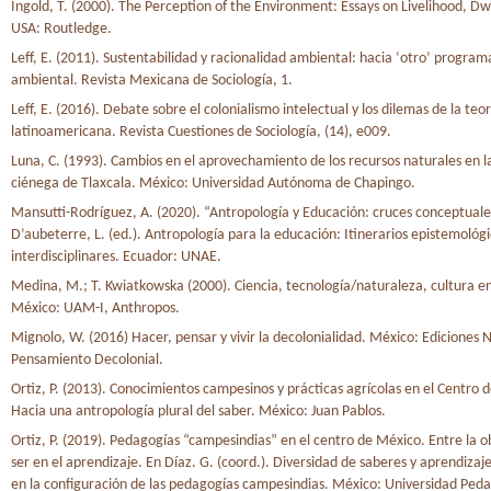
Ingold, T. (2000). The Perception of the Environment: Essays on Livelihood, Dwel
USA: Routledge.
Leff, E. (2011). Sustentabilidad y racionalidad ambiental: hacia ‘otro’ program
ambiental. Revista Mexicana de Sociología, 1.
Leff, E. (2016). Debate sobre el colonialismo intelectual y los dilemas de la teor
latinoamericana. Revista Cuestiones de Sociología, (14), e009.
Luna, C. (1993). Cambios en el aprovechamiento de los recursos naturales en l
ciénega de Tlaxcala. México: Universidad Autónoma de Chapingo.
Mansutti-Rodríguez, A. (2020). “Antropología y Educación: cruces conceptuale
D’aubeterre, L. (ed.). Antropología para la educación: Itinerarios epistemológi
interdisciplinares. Ecuador: UNAE.
Medina, M.; T. Kwiatkowska (2000). Ciencia, tecnología/naturaleza, cultura en 
México: UAM-I, Anthropos.
Mignolo, W. (2016) Hacer, pensar y vivir la decolonialidad. México: Ediciones 
Pensamiento Decolonial.
Ortiz, P. (2013). Conocimientos campesinos y prácticas agrícolas en el Centro 
Hacia una antropología plural del saber. México: Juan Pablos.
Ortiz, P. (2019). Pedagogías “campesindias” en el centro de México. Entre la o
ser en el aprendizaje. En Díaz. G. (coord.). Diversidad de saberes y aprendizaje
en la configuración de las pedagogías campesindias. México: Universidad Ped