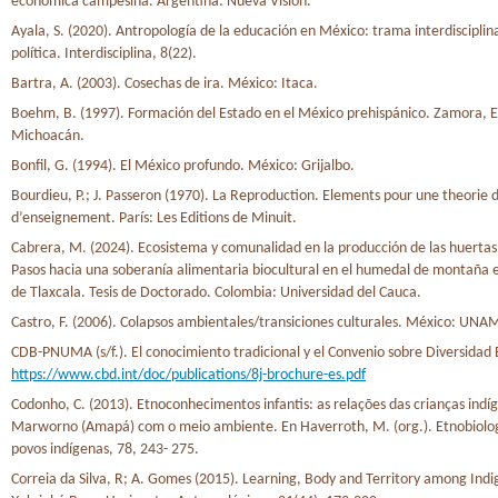
económica campesina. Argentina: Nueva Visión.
Ayala, S. (2020). Antropología de la educación en México: trama interdisciplin
política. Interdisciplina, 8(22).
Bartra, A. (2003). Cosechas de ira. México: Itaca.
Boehm, B. (1997). Formación del Estado en el México prehispánico. Zamora, E
Michoacán.
Bonfil, G. (1994). El México profundo. México: Grijalbo.
Bourdieu, P.; J. Passeron (1970). La Reproduction. Elements pour une theorie
d’enseignement. París: Les Editions de Minuit.
Cabrera, M. (2024). Ecosistema y comunalidad en la producción de las huertas 
Pasos hacia una soberanía alimentaria biocultural en el humedal de montaña e
de Tlaxcala. Tesis de Doctorado. Colombia: Universidad del Cauca.
Castro, F. (2006). Colapsos ambientales/transiciones culturales. México: UNA
CDB-PNUMA (s/f.). El conocimiento tradicional y el Convenio sobre Diversidad 
https://www.cbd.int/doc/publications/8j-brochure-es.pdf
Codonho, C. (2013). Etnoconhecimentos infantis: as relações das crianças indíg
Marworno (Amapá) com o meio ambiente. En Haverroth, M. (org.). Etnobiolog
povos indígenas, 78, 243- 275.
Correia da Silva, R; A. Gomes (2015). Learning, Body and Territory among Ind