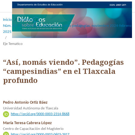
Inicio
/
Archivos
/
Núm. 31 (15): Territorio, educación y otras pedagogías. noviembre 2024-febrero
2025
/
Eje Tematico
“Así, nomás viendo”. Pedagogías
“campesindias” en el Tlaxcala
profundo
Pedro Antonio Ortiz Báez
Universidad Autónoma de Tlaxcala
https://orcid.org/0000-0003-2314-8668
María Teresa Cabrera López
Centro de Capacitación del Magisterio
https://orcid.org/0000-0002-0603-3917