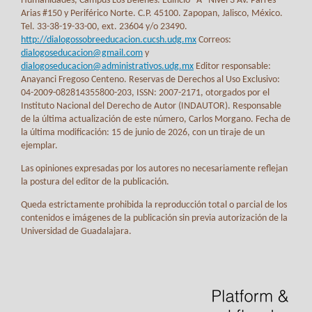
Humanidades, Campus Los Belenes. Edificio "A" Nivel 3 Av. Parres
Arias #150 y Periférico Norte. C.P. 45100. Zapopan, Jalisco, México.
Tel. 33-38-19-33-00, ext. 23604 y/o 23490.
http://dialogossobreeducacion.cucsh.udg.mx
Correos:
dialogoseducacion@gmail.com
y
dialogoseducacion@administrativos.udg.mx
Editor responsable:
Anayanci Fregoso Centeno. Reservas de Derechos al Uso Exclusivo:
04-2009-082814355800-203, ISSN: 2007-2171, otorgados por el
Instituto Nacional del Derecho de Autor (INDAUTOR). Responsable
de la última actualización de este número, Carlos Morgano. Fecha de
la última modificación: 15 de junio de 2026, con un tiraje de un
ejemplar.
Las opiniones expresadas por los autores no necesariamente reflejan
la postura del editor de la publicación.
Queda estrictamente prohibida la reproducción total o parcial de los
contenidos e imágenes de la publicación sin previa autorización de la
Universidad de Guadalajara.