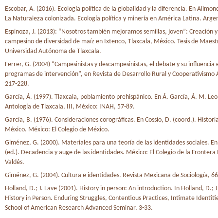
Escobar, A. (2016). Ecología política de la globalidad y la diferencia. En Alimon
La Naturaleza colonizada. Ecología política y minería en América Latina. Arge
Espinoza, J. (2013): “Nosotros también mejoramos semillas, joven”: Creación
campesino de diversidad de maíz en Ixtenco, Tlaxcala, México. Tesis de Maest
Universidad Autónoma de Tlaxcala.
Ferrer, G. (2004) “Campesinistas y descampesinistas, el debate y su influencia 
programas de intervención”, en Revista de Desarrollo Rural y Cooperativismo A
217-228.
García, Á. (1997). Tlaxcala, poblamiento prehispánico. En Á. García, Á. M. Leo
Antología de Tlaxcala, III, México: INAH, 57-89.
García, B. (1976). Consideraciones corográficas. En Cossío, D. (coord.). Histori
México. México: El Colegio de México.
Giménez, G. (2000). Materiales para una teoría de las identidades sociales. En
(ed.). Decadencia y auge de las identidades. México: El Colegio de la Frontera
Valdés.
Giménez, G. (2004). Cultura e identidades. Revista Mexicana de Sociología, 66
Holland, D.; J. Lave (2001). History in person: An introduction. In Holland, D.; J
History in Person. Enduring Struggles, Contentious Practices, Intimate Identiti
School of American Research Advanced Seminar, 3-33.