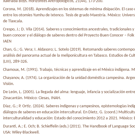
Xakriabá Boys. Horizontes Antropológicos, 21(44), 173-200.
Corona, M. (2018). Aprendizajes en los sistemas de mínima disipación. El caso
entre los otomíes Yumhu de Ixtenco. Tesis de grado Maestría. México: Unive
de Tlaxcala.
Crespo, J.; D. Vila (2014). Saberes y conocimientos ancestrales, tradicionales y
buen conocer y el diálogo de saberes dentro del Proyecto Buen Conocer – Folk 
IAEN
Chan, G.; G. Vera; I. Aldasoro; L. Sotelo (2019). Retomando saberes contemp
análisis del panorama actual de la meliponicultura en Tabasco. Estudios de Cu
(LIII), 289-326.
Chamoux, M. (1991). Trabajo, técnicas y aprendizaje en el México indígena. M
Chayanov, A. (1974). La organización de la unidad doméstica campesina. Arge
Visión.
De León, L. (2005). La llegada del alma: lenguaje, infancia y socialización entr
Zinacantán. México: Ciesas, INAH.
Díaz, G.; P. Ortiz. (2024). Saberes indígenas y campesinos, epistemologías indí
diálogos de saberes en educación intercultural. En Dietz, G. (coord.) Multicult
interculturalidad y educación: Estado del conocimiento 2012 a 2021. México: E
Duranti, A.; E. Och; B. Schieffelin (eds.) (2011). The Handbook of Language Soc
USA: Wiley-Blackwell.