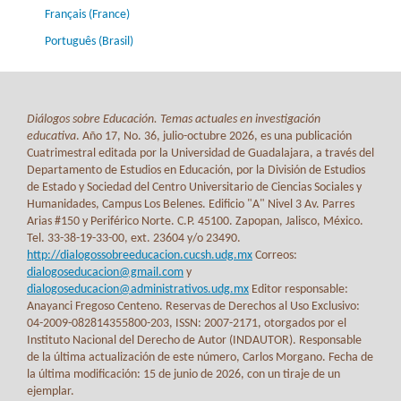
Français (France)
Português (Brasil)
Diálogos sobre Educación. Temas actuales en investigación
educativa
. Año 17, No. 36, julio-octubre 2026, es una publicación
Cuatrimestral editada por la Universidad de Guadalajara, a través del
Departamento de Estudios en Educación, por la División de Estudios
de Estado y Sociedad del Centro Universitario de Ciencias Sociales y
Humanidades, Campus Los Belenes. Edificio "A" Nivel 3 Av. Parres
Arias #150 y Periférico Norte. C.P. 45100. Zapopan, Jalisco, México.
Tel. 33-38-19-33-00, ext. 23604 y/o 23490.
http://dialogossobreeducacion.cucsh.udg.mx
Correos:
dialogoseducacion@gmail.com
y
dialogoseducacion@administrativos.udg.mx
Editor responsable:
Anayanci Fregoso Centeno. Reservas de Derechos al Uso Exclusivo:
04-2009-082814355800-203, ISSN: 2007-2171, otorgados por el
Instituto Nacional del Derecho de Autor (INDAUTOR). Responsable
de la última actualización de este número, Carlos Morgano. Fecha de
la última modificación: 15 de junio de 2026, con un tiraje de un
ejemplar.