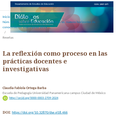
Inicio
/
Archivos
/
Núm. 18 (10): Biografía social de maestros/as: nuevos horizontes de
conocimiento. Enero-junio 2019
/
Reseñas
La reflexión como proceso en las
prácticas docentes e
investigativas
Claudia Fabiola Ortega Barba
Escuela de Pedagogía Universidad Panamericana campus Ciudad de México
http://orcid.org/0000-0003-2709-2024
DOI:
https://doi.org/10.32870/dse.vi18.466