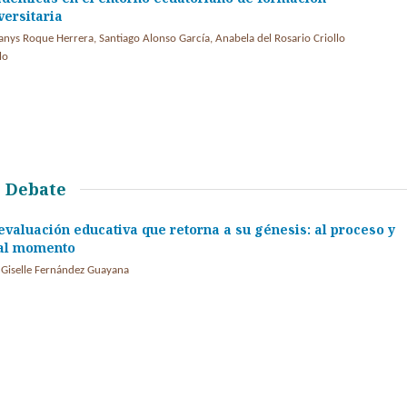
versitaria
anys Roque Herrera, Santiago Alonso García, Anabela del Rosario Criollo
lo
Debate
evaluación educativa que retorna a su génesis: al proceso y
al momento
 Giselle Fernández Guayana