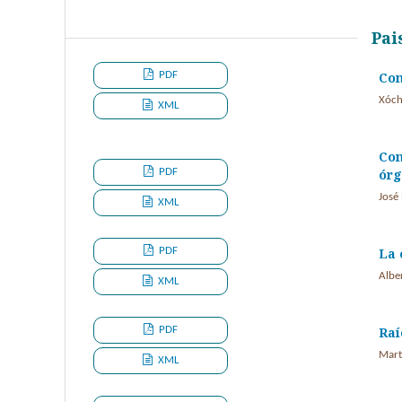
Pai
PDF
Con
Xóch
XML
Con
PDF
ór
José
XML
PDF
La 
Albe
XML
PDF
Raí
Mart
XML