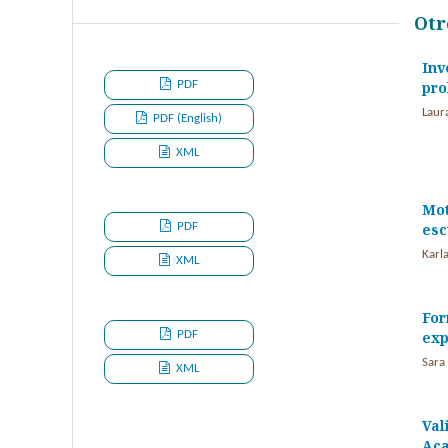
Otr
Inv
PDF
pro
Laura
PDF (English)
XML
Mot
PDF
esc
Karl
XML
For
PDF
exp
Sara 
XML
Val
Aca