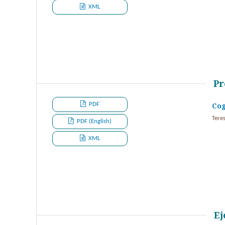
XML
Pr
PDF
Cog
Tere
PDF (English)
XML
Ej