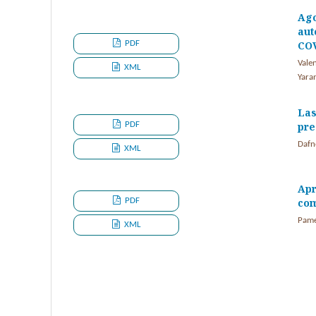
Ago
aut
PDF
CO
Vale
XML
Yara
Las
PDF
pre
Dafn
XML
Apr
PDF
com
Pame
XML