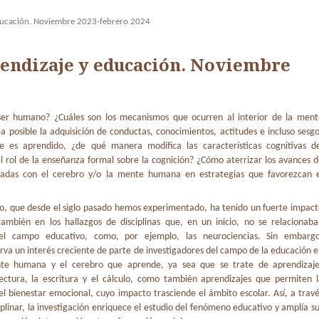
educación. Noviembre 2023-febrero 2024
rendizaje y educación. Noviembre
er humano? ¿Cuáles son los mecanismos que ocurren al interior de la ment
 posible la adquisición de conductas, conocimientos, actitudes e incluso sesg
ue es aprendido, ¿de qué manera modifica las características cognitivas de
el rol de la enseñanza formal sobre la cognición? ¿Cómo aterrizar los avances 
ionadas con el cerebro y/o la mente humana en estrategias que favorezcan e
co, que desde el siglo pasado hemos experimentado, ha tenido un fuerte impac
ambién en los hallazgos de disciplinas que, en un inicio, no se relacionaba
el campo educativo, como, por ejemplo, las neurociencias. Sin embargo
va un interés creciente de parte de investigadores del campo de la educación 
te humana y el cerebro que aprende, ya sea que se trate de aprendizaje
ectura, la escritura y el cálculo, como también aprendizajes que permiten l
 el bienestar emocional, cuyo impacto trasciende el ámbito escolar. Así, a trav
ciplinar, la investigación enriquece el estudio del fenómeno educativo y amplía s