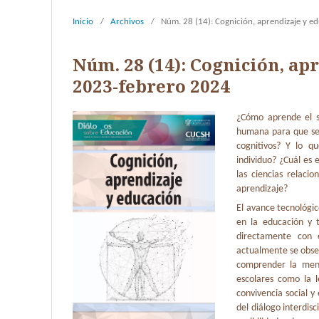
Inicio
/
Archivos
/
Núm. 28 (14): Cognición, aprendizaje y 
Núm. 28 (14): Cognición, ap
2023-febrero 2024
¿Cómo aprende el s
humana para que sea
cognitivos? Y lo q
individuo? ¿Cuál es 
las ciencias relac
aprendizaje?
El avance tecnológi
en la educación y t
directamente con 
actualmente se obser
comprender la men
escolares como la l
convivencia social y
del diálogo interdis